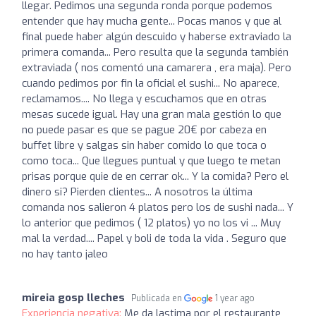
llegar. Pedimos una segunda ronda porque podemos
entender que hay mucha gente... Pocas manos y que al
final puede haber algún descuido y haberse extraviado la
primera comanda... Pero resulta que la segunda también
extraviada ( nos comentó una camarera , era maja). Pero
cuando pedimos por fin la oficial el sushi... No aparece,
reclamamos.... No llega y escuchamos que en otras
mesas sucede igual. Hay una gran mala gestión lo que
no puede pasar es que se pague 20€ por cabeza en
buffet libre y salgas sin haber comido lo que toca o
como toca... Que llegues puntual y que luego te metan
prisas porque quie de en cerrar ok... Y la comida? Pero el
dinero si? Pierden clientes... A nosotros la última
comanda nos salieron 4 platos pero los de sushi nada... Y
lo anterior que pedimos ( 12 platos) yo no los vi ... Muy
mal la verdad.... Papel y boli de toda la vida . Seguro que
no hay tanto jaleo
mireia gosp lleches
Publicada en
1 year ago
Experiencia negativa:
Me da lastima por el restaurante