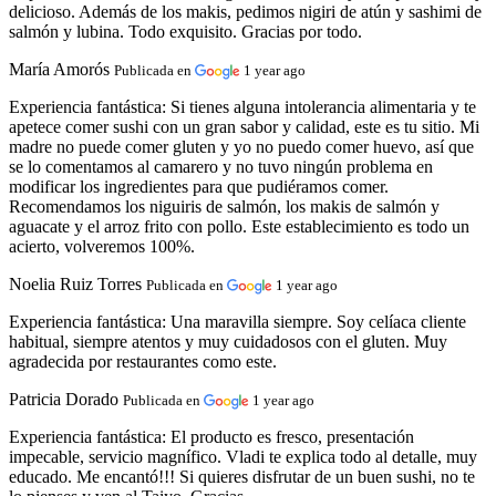
delicioso. Además de los makis, pedimos nigiri de atún y sashimi de
salmón y lubina. Todo exquisito. Gracias por todo.
María Amorós
Publicada en
1 year ago
Experiencia fantástica:
Si tienes alguna intolerancia alimentaria y te
apetece comer sushi con un gran sabor y calidad, este es tu sitio. Mi
madre no puede comer gluten y yo no puedo comer huevo, así que
se lo comentamos al camarero y no tuvo ningún problema en
modificar los ingredientes para que pudiéramos comer.
Recomendamos los niguiris de salmón, los makis de salmón y
aguacate y el arroz frito con pollo. Este establecimiento es todo un
acierto, volveremos 100%.
Noelia Ruiz Torres
Publicada en
1 year ago
Experiencia fantástica:
Una maravilla siempre. Soy celíaca cliente
habitual, siempre atentos y muy cuidadosos con el gluten. Muy
agradecida por restaurantes como este.
Patricia Dorado
Publicada en
1 year ago
Experiencia fantástica:
El producto es fresco, presentación
impecable, servicio magnífico. Vladi te explica todo al detalle, muy
educado. Me encantó!!! Si quieres disfrutar de un buen sushi, no te