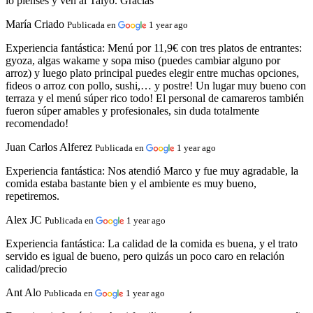
lo pienses y ven al Taiyo. Gracias
María Criado
Publicada en
1 year ago
Experiencia fantástica:
Menú por 11,9€ con tres platos de entrantes:
gyoza, algas wakame y sopa miso (puedes cambiar alguno por
arroz) y luego plato principal puedes elegir entre muchas opciones,
fideos o arroz con pollo, sushi,… y postre! Un lugar muy bueno con
terraza y el menú súper rico todo! El personal de camareros también
fueron súper amables y profesionales, sin duda totalmente
recomendado!
Juan Carlos Alferez
Publicada en
1 year ago
Experiencia fantástica:
Nos atendió Marco y fue muy agradable, la
comida estaba bastante bien y el ambiente es muy bueno,
repetiremos.
Alex JC
Publicada en
1 year ago
Experiencia fantástica:
La calidad de la comida es buena, y el trato
servido es igual de bueno, pero quizás un poco caro en relación
calidad/precio
Ant Alo
Publicada en
1 year ago