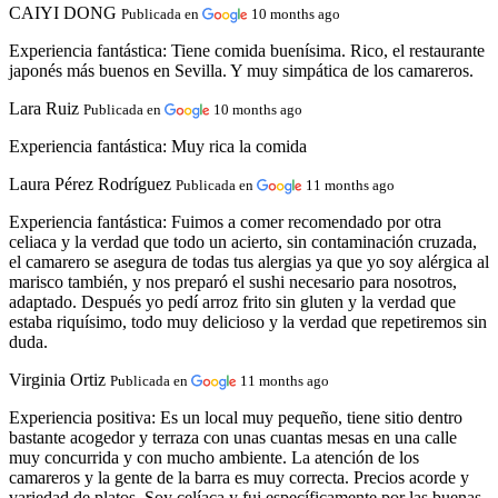
CAIYI DONG
Publicada en
10 months ago
Experiencia fantástica:
Tiene comida buenísima. Rico, el restaurante
japonés más buenos en Sevilla. Y muy simpática de los camareros.
Lara Ruiz
Publicada en
10 months ago
Experiencia fantástica:
Muy rica la comida
Laura Pérez Rodríguez
Publicada en
11 months ago
Experiencia fantástica:
Fuimos a comer recomendado por otra
celiaca y la verdad que todo un acierto, sin contaminación cruzada,
el camarero se asegura de todas tus alergias ya que yo soy alérgica al
marisco también, y nos preparó el sushi necesario para nosotros,
adaptado. Después yo pedí arroz frito sin gluten y la verdad que
estaba riquísimo, todo muy delicioso y la verdad que repetiremos sin
duda.
Virginia Ortiz
Publicada en
11 months ago
Experiencia positiva:
Es un local muy pequeño, tiene sitio dentro
bastante acogedor y terraza con unas cuantas mesas en una calle
muy concurrida y con mucho ambiente. La atención de los
camareros y la gente de la barra es muy correcta. Precios acorde y
variedad de platos. Soy celíaca y fui específicamente por las buenas