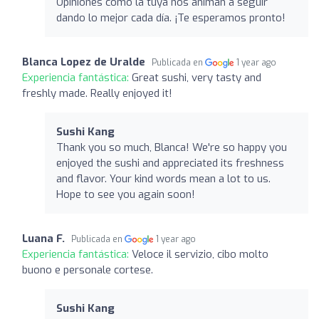
Opiniones como la tuya nos animan a seguir
dando lo mejor cada día. ¡Te esperamos pronto!
Blanca Lopez de Uralde
Publicada en
1 year ago
Experiencia fantástica:
Great sushi, very tasty and
freshly made. Really enjoyed it!
Sushi Kang
Thank you so much, Blanca! We're so happy you
enjoyed the sushi and appreciated its freshness
and flavor. Your kind words mean a lot to us.
Hope to see you again soon!
Luana F.
Publicada en
1 year ago
Experiencia fantástica:
Veloce il servizio, cibo molto
buono e personale cortese.
Sushi Kang