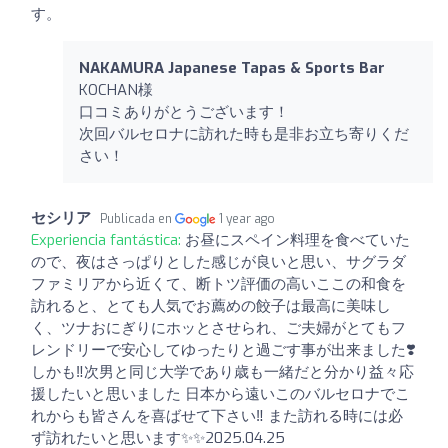
す。
NAKAMURA Japanese Tapas & Sports Bar
KOCHAN様
口コミありがとうございます！
次回バルセロナに訪れた時も是非お立ち寄りくだ
さい！
セシリア
Publicada en
1 year ago
Experiencia fantástica:
お昼にスペイン料理を食べていた
ので、夜はさっぱりとした感じが良いと思い、サグラダ
ファミリアから近くて、断トツ評価の高いここの和食を
訪れると、とても人気でお薦めの餃子は最高に美味し
く、ツナおにぎりにホッとさせられ、ご夫婦がとてもフ
レンドリーで安心してゆったりと過ごす事が出来ました❣️
しかも‼️次男と同じ大学であり歳も一緒だと分かり益々応
援したいと思いました 日本から遠いこのバルセロナでこ
れからも皆さんを喜ばせて下さい‼️ また訪れる時には必
ず訪れたいと思います✨✨2025.04.25