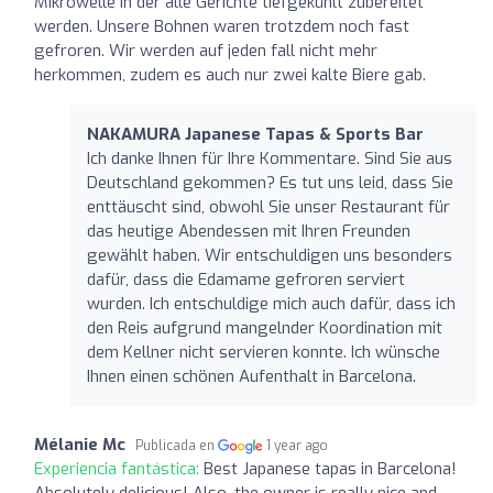
Mikrowelle in der alle Gerichte tiefgekühlt zubereitet
werden. Unsere Bohnen waren trotzdem noch fast
gefroren. Wir werden auf jeden fall nicht mehr
herkommen, zudem es auch nur zwei kalte Biere gab.
NAKAMURA Japanese Tapas & Sports Bar
Ich danke Ihnen für Ihre Kommentare. Sind Sie aus
Deutschland gekommen? Es tut uns leid, dass Sie
enttäuscht sind, obwohl Sie unser Restaurant für
das heutige Abendessen mit Ihren Freunden
gewählt haben. Wir entschuldigen uns besonders
dafür, dass die Edamame gefroren serviert
wurden. Ich entschuldige mich auch dafür, dass ich
den Reis aufgrund mangelnder Koordination mit
dem Kellner nicht servieren konnte. Ich wünsche
Ihnen einen schönen Aufenthalt in Barcelona.
Mélanie Mc
Publicada en
1 year ago
Experiencia fantástica:
Best Japanese tapas in Barcelona!
Absolutely delicious! Also, the owner is really nice and