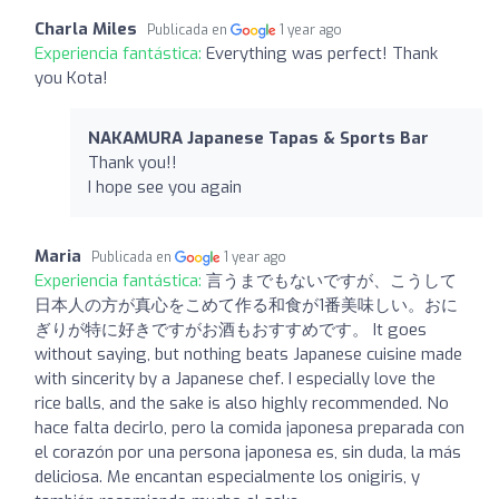
Charla Miles
Publicada en
1 year ago
Experiencia fantástica:
Everything was perfect! Thank
you Kota!
NAKAMURA Japanese Tapas & Sports Bar
Thank you!!
I hope see you again
Maria
Publicada en
1 year ago
Experiencia fantástica:
言うまでもないですが、こうして
日本人の方が真心をこめて作る和食が1番美味しい。おに
ぎりが特に好きですがお酒もおすすめです。 It goes
without saying, but nothing beats Japanese cuisine made
with sincerity by a Japanese chef. I especially love the
rice balls, and the sake is also highly recommended. No
hace falta decirlo, pero la comida japonesa preparada con
el corazón por una persona japonesa es, sin duda, la más
deliciosa. Me encantan especialmente los onigiris, y