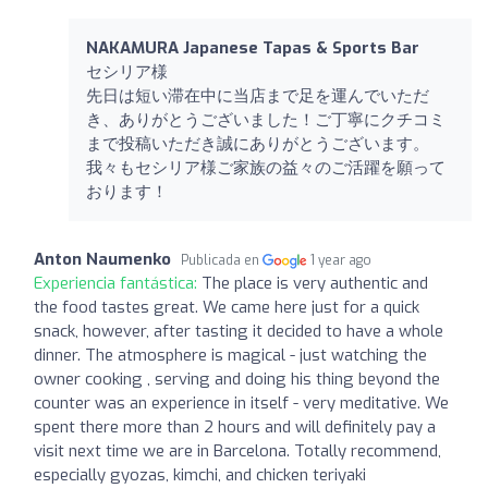
NAKAMURA Japanese Tapas & Sports Bar
セシリア様
先日は短い滞在中に当店まで足を運んでいただ
き、ありがとうございました！ご丁寧にクチコミ
まで投稿いただき誠にありがとうございます。
我々もセシリア様ご家族の益々のご活躍を願って
おります！
Anton Naumenko
Publicada en
1 year ago
Experiencia fantástica:
The place is very authentic and
the food tastes great. We came here just for a quick
snack, however, after tasting it decided to have a whole
dinner. The atmosphere is magical - just watching the
owner cooking , serving and doing his thing beyond the
counter was an experience in itself - very meditative. We
spent there more than 2 hours and will definitely pay a
visit next time we are in Barcelona. Totally recommend,
especially gyozas, kimchi, and chicken teriyaki