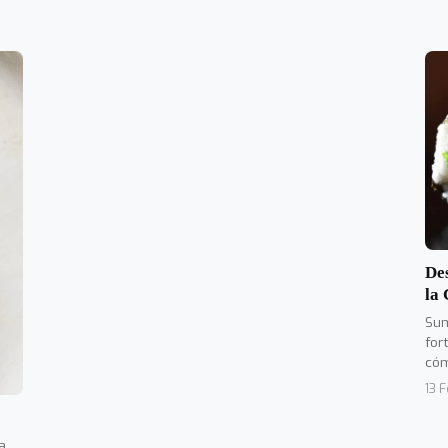
Des
la
Sum
for
cóm
13 
a