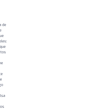
a de
e
que
bles:
nque
atos
me
te
me
go
alsa
ios