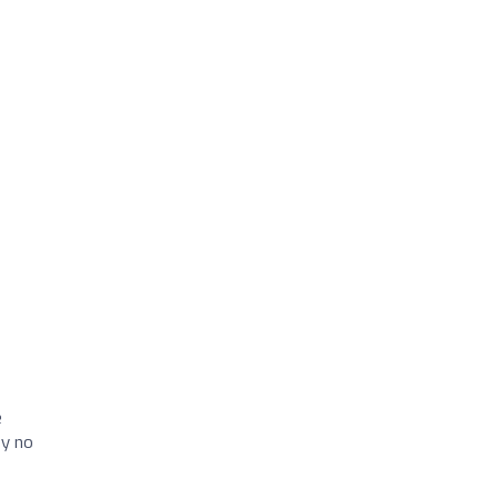
e
 y no