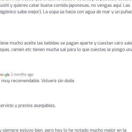
l sushi y quieres catar buena comida japonesas, no vengas aquí. Las
 higiénico sabe mejor). La sopa se hacía con agua de mar y un puña
 tiene mucho aceite las bebidas se pagan aparte y cuestan caro sal
opas ,ramen etc tienen mucha sal para lo que cuestas le pongo un
2 months ago
a muy recomendable. Volveré sin duda
ervicio y precios asequibles.
y siempre estuvo bien, pero hoy lo he notado mucho mejor en la