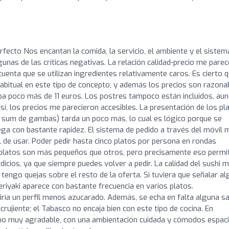
rfecto Nos encantan la comida, la servicio, el ambiente y el sistem
unas de las críticas negativas. La relación calidad-precio me parec
uenta que se utilizan ingredientes relativamente caros. Es cierto 
 habitual en este tipo de concepto, y además los precios son razona
ba poco más de 11 euros. Los postres tampoco están incluidos, au
así, los precios me parecieron accesibles. La presentación de los pl
(dim sum de gambas) tarda un poco más, lo cual es lógico porque se
lega con bastante rapidez. El sistema de pedido a través del móvil 
l de usar. Poder pedir hasta cinco platos por persona en rondas
 platos son más pequeños que otros, pero precisamente eso permi
dicios, ya que siempre puedes volver a pedir. La calidad del sushi 
engo quejas sobre el resto de la oferta. Si tuviera que señalar al
teriyaki aparece con bastante frecuencia en varios platos.
iría un perfil menos azucarado. Además, se echa en falta alguna s
crujiente; el Tabasco no encaja bien con este tipo de cocina. En
orno muy agradable, con una ambientación cuidada y cómodos espac