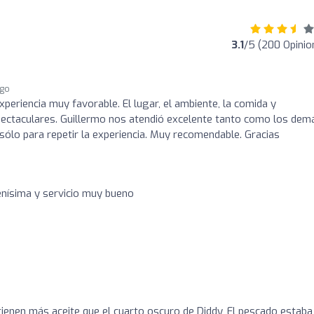
3.1
/5 (200 Opinio
ago
periencia muy favorable. El lugar, el ambiente, la comida y
pectaculares. Guillermo nos atendió excelente tanto como los dem
ólo para repetir la experiencia. Muy recomendable. Gracias
enísima y servicio muy bueno
tienen más aceite que el cuarto oscuro de Diddy, El pescado estaba