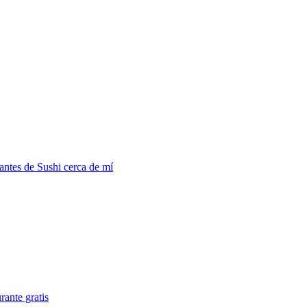
antes de Sushi cerca de mí
rante gratis