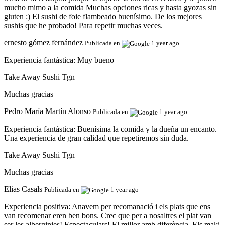
mucho mimo a la comida Muchas opciones ricas y hasta gyozas sin
gluten :) El sushi de foie flambeado buenísimo. De los mejores
sushis que he probado! Para repetir muchas veces.
ernesto gómez fernández
Publicada en
1 year ago
Experiencia fantástica:
Muy bueno
Take Away Sushi Tgn
Muchas gracias
Pedro María Martín Alonso
Publicada en
1 year ago
Experiencia fantástica:
Buenísima la comida y la dueña un encanto.
Una experiencia de gran calidad que repetiremos sin duda.
Take Away Sushi Tgn
Muchas gracias
Elias Casals
Publicada en
1 year ago
Experiencia positiva:
Anavem per recomanació i els plats que ens
van recomenar eren ben bons. Crec que per a nosaltres el plat van
ser les alberginies! Espectaculars! El millor amb diferència. Els maki