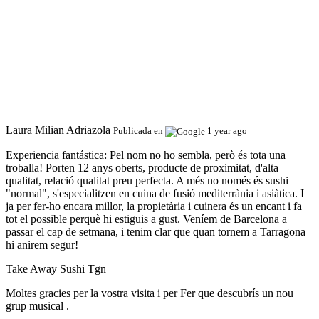
Laura Milian Adriazola
Publicada en
1 year ago
Experiencia fantástica:
Pel nom no ho sembla, però és tota una
troballa! Porten 12 anys oberts, producte de proximitat, d'alta
qualitat, relació qualitat preu perfecta. A més no només és sushi
"normal", s'especialitzen en cuina de fusió mediterrània i asiàtica. I
ja per fer-ho encara millor, la propietària i cuinera és un encant i fa
tot el possible perquè hi estiguis a gust. Veníem de Barcelona a
passar el cap de setmana, i tenim clar que quan tornem a Tarragona
hi anirem segur!
Take Away Sushi Tgn
Moltes gracies per la vostra visita i per Fer que descubrís un nou
grup musical .