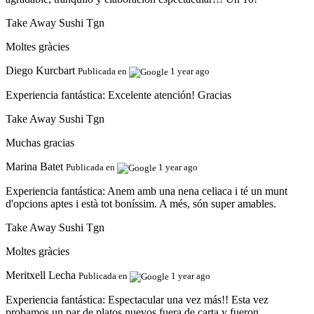
Take Away Sushi Tgn
Moltes gràcies
Diego Kurcbart
Publicada en
1 year ago
Experiencia fantástica:
Excelente atención! Gracias
Take Away Sushi Tgn
Muchas gracias
Marina Batet
Publicada en
1 year ago
Experiencia fantástica:
Anem amb una nena celiaca i té un munt
d'opcions aptes i està tot boníssim. A més, són super amables.
Take Away Sushi Tgn
Moltes gràcies
Meritxell Lecha
Publicada en
1 year ago
Experiencia fantástica:
Espectacular una vez más!! Esta vez
probamos un par de platos nuevos fuera de carta y fueron