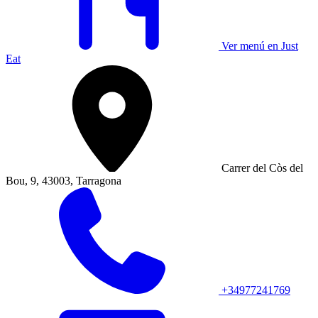
Ver menú en Just
Eat
Carrer del Còs del
Bou, 9, 43003, Tarragona
+34977241769