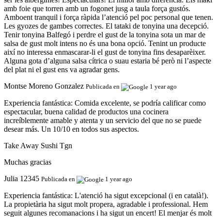
amb foie que torren amb un fogonet jusg a taula força gustós.
Amboent tranquil i força ràpida l’atenció pel poc personal que tenen.
Les gyozes de gambes correctes. El tataki de tonyina una decepció.
Tenir tonyina Balfegó i perdre el gust de la tonyina sota un mar de
salsa de gust molt intens no és una bona opció. Tenint un producte
així no interessa enmascarar-li el gust de tonyina fins desaparèixer.
Alguna gota d’alguna salsa cítrica o suau estaria bé però ni l’aspecte
del plat ni el gust ens va agradar gens.
Montse Moreno Gonzalez
Publicada en
1 year ago
Experiencia fantástica:
Comida excelente, se podría calificar como
espectacular, buena calidad de productos una cocinera
increíblemente amable y atenta y un servicio del que no se puede
desear más. Un 10/10 en todos sus aspectos.
Take Away Sushi Tgn
Muchas gracias
Julia 12345
Publicada en
1 year ago
Experiencia fantástica:
L'atenció ha sigut excepcional (i en català!).
La propietària ha sigut molt propera, agradable i professional. Hem
seguit algunes recomanacions i ha sigut un encert! El menjar és molt