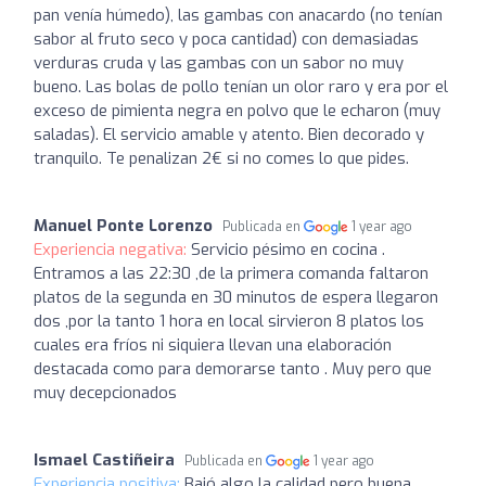
pan venía húmedo), las gambas con anacardo (no tenían
sabor al fruto seco y poca cantidad) con demasiadas
verduras cruda y las gambas con un sabor no muy
bueno. Las bolas de pollo tenían un olor raro y era por el
exceso de pimienta negra en polvo que le echaron (muy
saladas). El servicio amable y atento. Bien decorado y
tranquilo. Te penalizan 2€ si no comes lo que pides.
Manuel Ponte Lorenzo
Publicada en
1 year ago
Experiencia negativa:
Servicio pésimo en cocina .
Entramos a las 22:30 ,de la primera comanda faltaron
platos de la segunda en 30 minutos de espera llegaron
dos ,por la tanto 1 hora en local sirvieron 8 platos los
cuales era fríos ni siquiera llevan una elaboración
destacada como para demorarse tanto . Muy pero que
muy decepcionados
Ismael Castiñeira
Publicada en
1 year ago
Experiencia positiva:
Bajó algo la calidad pero buena