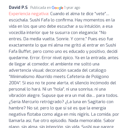
David P.S
Publicada en
1 year ago
Experiencia negativa:
Cuando el alma te dice “vete”…
escúchala. Sushi Fafa lo confirma. Hay momentos en la
vida en los que uno debe escuchar a su intuición, a esa
vocecilla interior que te susurra con elegancia: “No
entres. Da media vuelta. Sonríe. Y corre.” Pues eso fue
exactamente lo que mi alma me gritó al entrar en Sushi
Fafa Buffet, pero como uno es educado y positivo, decidí
quedarme. Error. Error nivel épico. Ya en la entrada, antes
de llegar al comedor, el ambiente me soltó una
advertencia visual: decoración sacada del catálogo
“Minimalismo Aburrido meets Cafetería de Polígono
2004”. Si eso no te pone alerta, el silencio incómodo del
personal lo hará. Ni un “hola”, ni una sonrisa, ni una
vibración alegre. Supuse que era un mal día… para todos.
¿Sería Mercurio retrógrado? ¿La luna en Sagitario con
hambre? No sé, pero lo que sí sé es que la energía
negativa flotaba como alga en mis nigiris. La comida, por
llamarla así, fue otro episodio. Nada memorable. Sabor
plano, sin alma, sin intención, sin vida. Sushi que parece