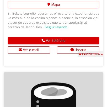
Mapa
En Bokoto Logroño, queremos ofrecerte una experiencia que
va más allá de la cocina nipona: la esencia, la emoción y el
placer de sabores exquisitos que te transportarán al
corazón de Japón. Des...
Seguir leyendo
Ver teléfono
Ver e-mail
Horario
4.4
(200 opiniones)