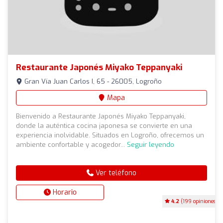
Restaurante Japonés Miyako Teppanyaki
Gran Vía Juan Carlos I, 65 - 26005, Logroño
Mapa
Bienvenido a Restaurante Japonés Miyako Teppanyaki,
donde la auténtica cocina japonesa se convierte en una
experiencia inolvidable. Situados en Logroño, ofrecemos un
ambiente confortable y acogedor...
Seguir leyendo
Ver teléfono
Horario
4.2
(199 opiniones)