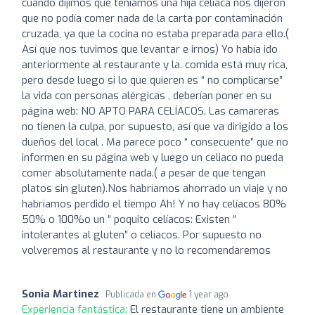
cuando dijimos que teníamos una hija celíaca nos dijeron
que no podía comer nada de la carta por contaminación
cruzada, ya que la cocina no estaba preparada para ello.(
Así que nos tuvimos que levantar e irnos) Yo había ido
anteriormente al restaurante y la. comida está muy rica,
pero desde luego si lo que quieren es “ no complicarse”
la vida con personas alérgicas , deberían poner en su
página web: NO APTO PARA CELÍACOS. Las camareras
no tienen la culpa, por supuesto, así que va dirigido a los
dueños del local . Ma parece poco “ consecuente” que no
informen en su página web y luego un celiaco no pueda
comer absolutamente nada.( a pesar de que tengan
platos sin gluten).Nos habríamos ahorrado un viaje y no
habríamos perdido el tiempo Ah! Y no hay celíacos 80%
50% o 100%o un “ poquito celíacos: Existen “
intolerantes al gluten” o celíacos. Por supuesto no
volveremos al restaurante y no lo recomendaremos
Sonia Martinez
Publicada en
1 year ago
Experiencia fantástica:
El restaurante tiene un ambiente