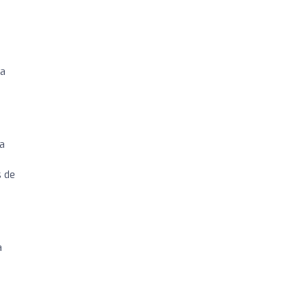
la
na
s de
a