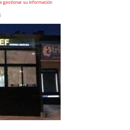
a gestionar su información
a