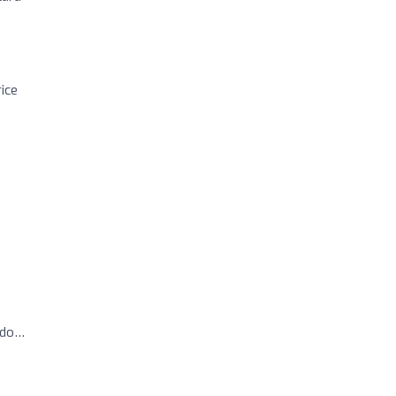
ice
bado…