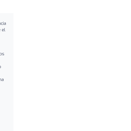
ncia
 el
los
o
na