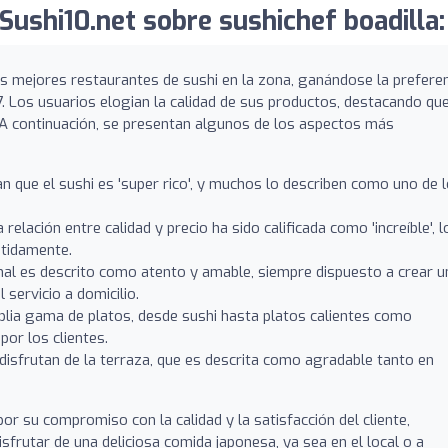
ushi10.net sobre sushichef boadilla:
s mejores restaurantes de sushi en la zona, ganándose la prefere
. Los usuarios elogian la calidad de sus productos, destacando que
 A continuación, se presentan algunos de los aspectos más
n que el sushi es 'super rico', y muchos lo describen como uno de 
 relación entre calidad y precio ha sido calificada como 'increíble', l
etidamente.
al es descrito como atento y amable, siempre dispuesto a crear u
 servicio a domicilio.
lia gama de platos, desde sushi hasta platos calientes como
or los clientes.
isfrutan de la terraza, que es descrita como agradable tanto en
or su compromiso con la calidad y la satisfacción del cliente,
sfrutar de una deliciosa comida japonesa, ya sea en el local o a