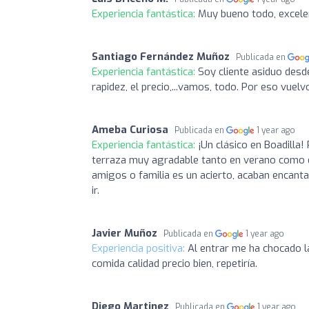
Experiencia fantástica:
Muy bueno todo, excele
Santiago Fernández Muñoz
Publicada en
Experiencia fantástica:
Soy cliente asiduo desd
rapidez, el precio,...vamos, todo. Por eso vuel
Ameba Curiosa
Publicada en
1 year ago
Experiencia fantástica:
¡Un clásico en Boadilla!
terraza muy agradable tanto en verano como e
amigos o familia es un acierto, acaban encan
ir.
Javier Muñoz
Publicada en
1 year ago
Experiencia positiva:
Al entrar me ha chocado l
comida calidad precio bien, repetiría.
Diego Martinez
Publicada en
1 year ago