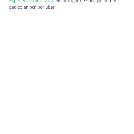
Experiencia fantástica:
Mejor lugar de suhi que hemos
pedido en bcn por uber