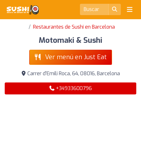
Restaurantes de Sushi en Barcelona
Motomaki & Sushi
Ver menú en Just Eat
Carrer d'Emili Roca, 64, 08016, Barcelona
+34933600796