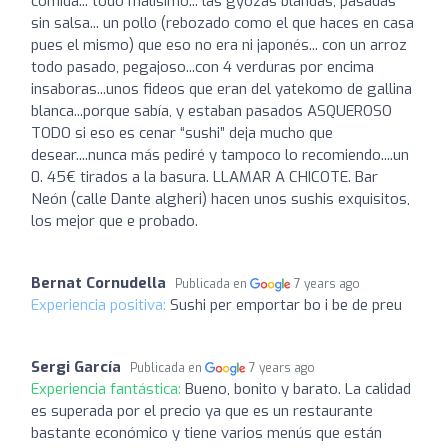
comida... todo malísimo... las gyozas blandas, pasadas
sin salsa... un pollo (rebozado como el que haces en casa
pues el mismo) que eso no era ni japonés... con un arroz
todo pasado, pegajoso...con 4 verduras por encima
insaboras...unos fideos que eran del yatekomo de gallina
blanca...porque sabía, y estaban pasados ASQUEROSO
TODO si eso es cenar “sushi” deja mucho que
desear....nunca más pediré y tampoco lo recomiendo....un
0. 45€ tirados a la basura. LLAMAR A CHICOTE. Bar
Neón (calle Dante algheri) hacen unos sushis exquisitos,
los mejor que e probado.
Bernat Cornudella
Publicada en
7 years ago
Experiencia positiva:
Sushi per emportar bo i be de preu
Sergi García
Publicada en
7 years ago
Experiencia fantástica:
Bueno, bonito y barato. La calidad
es superada por el precio ya que es un restaurante
bastante económico y tiene varios menús que están