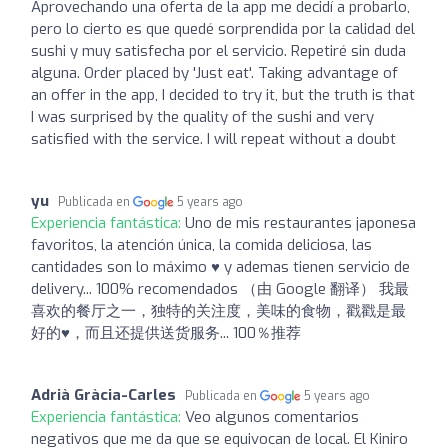
Aprovechando una oferta de la app me decidí a probarlo,
pero lo cierto es que quedé sorprendida por la calidad del
sushi y muy satisfecha por el servicio. Repetiré sin duda
alguna. Order placed by 'Just eat'. Taking advantage of
an offer in the app, I decided to try it, but the truth is that
I was surprised by the quality of the sushi and very
satisfied with the service. I will repeat without a doubt
yu
Publicada en
5 years ago
Experiencia fantástica:
Uno de mis restaurantes japonesa
favoritos, la atención única, la comida deliciosa, las
cantidades son lo máximo ♥️ y ademas tienen servicio de
delivery... 100% recomendados （由 Google 翻译） 我最
喜欢的餐厅之一，独特的关注度，美味的食物，戳戳是最
好的♥️，而且还提供送货服务... 100％推荐
Adrià Gràcia-Carles
Publicada en
5 years ago
Experiencia fantástica:
Veo algunos comentarios
negativos que me da que se equivocan de local. El Kiniro