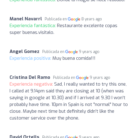
Manel Navarrl
Publicada en
8 years ago
Experiencia fantástica:
Restaurante excelente copas
super buenas.visitalo.
Angel Gomez
Publicada en
9 years ago
Experiencia positiva:
Muy buena comida!!!
Cristina Del Ramo
Publicada en
9 years ago
Experiencia negativa:
Sad, I really wanted to try this one,
I called at 9.14pm said they are closing at 10 (when was
saying in google at 10.30) and if I arrived at 9.30 I won't
probably have time. 10pm in Spain is not "normal" hour to
close. Maybe next time but definitely didn't like the
customer service over the phone.
David Ortells
Publicada en
9 years ago