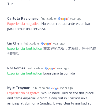
Tun.
Carlota Racionero
Publicada en
1 year ago
Experiencia negativa:
No es un restaurante es un bar
para tomar una cerveza.
Lin Chen
Publicada en
1 year ago
Experiencia fantástica:
非常好的老板，老板娘。粉干也特
别好吃。
Pol Gómez
Publicada en
1 year ago
Experiencia fantástica:
buenísima la comida
Kyle Traynor
Publicada en
1 year ago
Experiencia negativa:
Would have liked to try this place,
and came especially from a day out in CosmoCaixa,
arriving at 7pm on a Sunday. It was clearly marked at