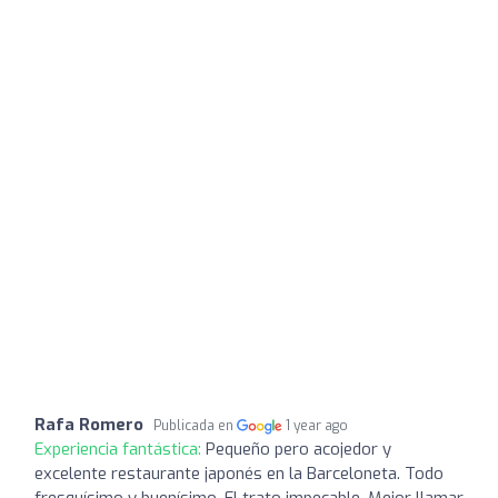
Rafa Romero
Publicada en
1 year ago
Experiencia fantástica:
Pequeño pero acojedor y
excelente restaurante japonés en la Barceloneta. Todo
fresquísimo y buenísimo. El trato impecable. Mejor llamar