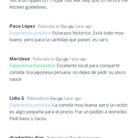
felt a bit ripped off. I hope this will help you to rectify the
kitchen guidelines.
Paco López
Publicada en
1 year ago
Experiencia positiva:
Estacazo histórico. Está todo muy
bueno, pero para la cantidad que ponen, es caro.
MariJose
Publicada en
1 year ago
Experiencia fantástica:
Excelente local para compartir
comida rica japonesa peruana, no dejes de pedir su pisco
sauce
Lidia G
Publicada en
1 year ago
Experiencia positiva:
La comida muy buena, pero la ración
es algo pequeña para el precio. Fue un pedido a domicilio.
Pedí baos y tacos.
dradarliny diaz