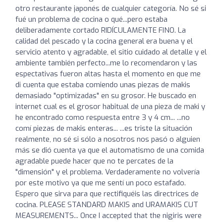
otro restaurante japonés de cualquier categoría. No sé si
fué un problema de cocina o qué...pero estaba
deliberadamente cortado RIDÍCULAMENTE FINO. La
calidad del pescado y la cocina general era buena y el
servicio atento y agradable, el sitio cuidado al detalle y el
ambiente también perfecto...me lo recomendaron y las
espectativas fueron altas hasta el momento en que me
di cuenta que estaba comiendo unas piezas de makis
demasiado "optimizadas" en su grosor. He buscado en
internet cual es el grosor habitual de una pieza de maki y
he encontrado como respuesta entre 3 y 4 cm... ...no
comí piezas de makis enteras... ...es triste la situación
realmente, no sé si sólo a nosotros nos pasó o alguien
más se dió cuenta ya que el automatismo de una comida
agradable puede hacer que no te percates de la
"dimensión" y el problema. Verdaderamente no volvería
por este motivo ya que me sentí un poco estafado.
Espero que sirva para que rectifiquéis las directrices de
cocina. PLEASE STANDARD MAKIS and URAMAKIS CUT
MEASUREMENTS... Once I accepted that the nigiris were