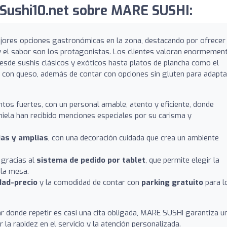
Sushi10.net sobre MARE SUSHI:
ores opciones gastronómicas en la zona, destacando por ofrecer
a y el sabor son los protagonistas. Los clientes valoran enormemen
desde sushis clásicos y exóticos hasta platos de plancha como el
no con queso, además de contar con opciones sin gluten para adapt
tos fuertes, con un personal amable, atento y eficiente, donde
niela han recibido menciones especiales por su carisma y
ias y amplias
, con una decoración cuidada que crea un ambiente
 gracias al
sistema de pedido por tablet
, que permite elegir la
 la mesa.
dad-precio
y la comodidad de contar con
parking gratuito
para l
 donde repetir es casi una cita obligada, MARE SUSHI garantiza u
 la rapidez en el servicio y la atención personalizada.