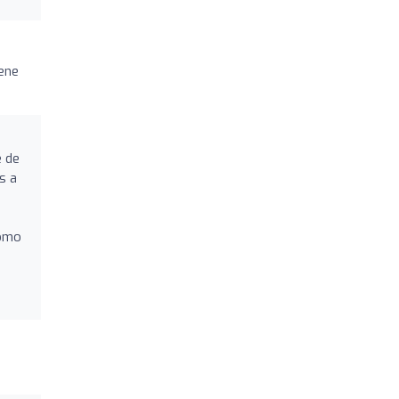
iene
e de
s a
como