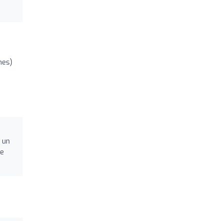
nes)
 un
le