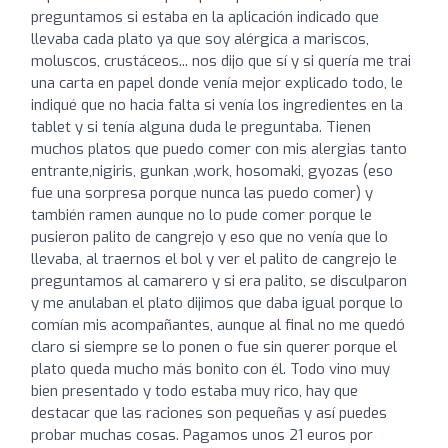
preguntamos si estaba en la aplicación indicado que
llevaba cada plato ya que soy alérgica a mariscos,
moluscos, crustáceos... nos dijo que sí y si quería me trai
una carta en papel donde venía mejor explicado todo, le
indiqué que no hacia falta si venía los ingredientes en la
tablet y si tenía alguna duda le preguntaba. Tienen
muchos platos que puedo comer con mis alergias tanto
entrante,nigiris, gunkan ,work, hosomaki, gyozas (eso
fue una sorpresa porque nunca las puedo comer) y
también ramen aunque no lo pude comer porque le
pusieron palito de cangrejo y eso que no venía que lo
llevaba, al traernos el bol y ver el palito de cangrejo le
preguntamos al camarero y si era palito, se disculparon
y me anulaban el plato dijimos que daba igual porque lo
comían mis acompañantes, aunque al final no me quedó
claro si siempre se lo ponen o fue sin querer porque el
plato queda mucho más bonito con él. Todo vino muy
bien presentado y todo estaba muy rico, hay que
destacar que las raciones son pequeñas y así puedes
probar muchas cosas. Pagamos unos 21 euros por