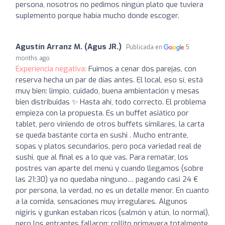
persona, nosotros no pedimos ningún plato que tuviera
suplemento porque había mucho donde escoger.
Agustín Arranz M. (Agus JR.)
Publicada en
5
months ago
Experiencia negativa:
Fuimos a cenar dos parejas, con
reserva hecha un par de días antes. El local, eso sí, está
muy bien: limpio, cuidado, buena ambientación y mesas
bien distribuidas ️✨ Hasta ahí, todo correcto. El problema
empieza con la propuesta. Es un buffet asiático por
tablet, pero viniendo de otros buffets similares, la carta
se queda bastante corta en sushi . Mucho entrante,
sopas y platos secundarios, pero poca variedad real de
sushi, que al final es a lo que vas. Para rematar, los
postres van aparte del menú y cuando llegamos (sobre
las 21:30) ya no quedaba ninguno… pagando casi 24 €
por persona, la verdad, no es un detalle menor. En cuanto
a la comida, sensaciones muy irregulares. Algunos
nigiris y gunkan estaban ricos (salmón y atún, lo normal),
pero los entrantes fallaron: rollito primavera totalmente