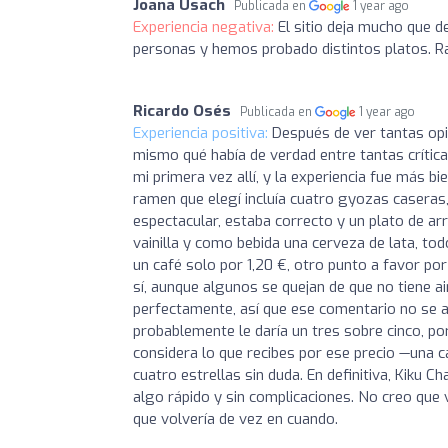
Joana Usach
Publicada en
1 year ago
Experiencia negativa:
El sitio deja mucho que 
personas y hemos probado distintos platos. R
Ricardo Osés
Publicada en
1 year ago
Experiencia positiva:
Después de ver tantas opi
mismo qué había de verdad entre tantas críticas
mi primera vez allí, y la experiencia fue más 
ramen que elegí incluía cuatro gyozas caseras
espectacular, estaba correcto y un plato de ar
vainilla y como bebida una cerveza de lata, to
un café solo por 1,20 €, otro punto a favor por
sí, aunque algunos se quejan de que no tiene a
perfectamente, así que ese comentario no se aju
probablemente le daría un tres sobre cinco, p
considera lo que recibes por ese precio —una 
cuatro estrellas sin duda. En definitiva, Kiku 
algo rápido y sin complicaciones. No creo que v
que volvería de vez en cuando.