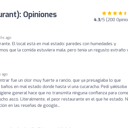
rant): Opiniones
4.3
/5 (200 Opini
ths ago
rante. El local está en mal estado: paredes con humedades y
tamos que la comida estuviera mala, pero tenía un regusto extraño 
s ago
ntrar fue un olor muy fuerte a rancio, que ya presagiaba lo que
on baños en mal estado donde hasta vi una cucaracha. Pedí yakisoba
higiene general hace que no transmita ninguna confianza para come
o asco. Literalmente, el peor restaurante en el que he estado. 
ón en las reseñas de google...