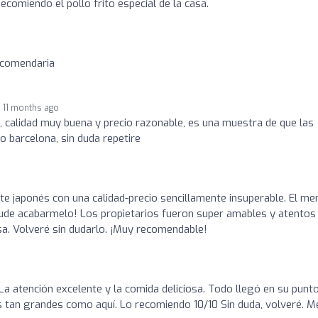
ecomiendo el pollo frito especial de la casa.
ecomendaria
11 months ago
 calidad muy buena y precio razonable, es una muestra de que las
o barcelona, sin duda repetire
o
te japonés con una calidad-precio sencillamente insuperable. El me
pude acabarmelo! Los propietarios fueron super amables y atentos
a. Volveré sin dudarlo. ¡Muy recomendable!
o
La atención excelente y la comida deliciosa. Todo llegó en su punt
s tan grandes como aquí. Lo recomiendo 10/10 Sin duda, volveré. M