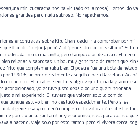
desear(una mini cucaracha nos ha visitado en la mesa) Hemos ido va
aciones grandes pero nada sabroso. No repetiremos.
niones encontradas sobre Kiku Chan, decidí ir a comprobar por mí
 que iban del “mejor japonés” al “peor sitio que he visitado”. Esta f
bien moderada, ni una maravilla, pero tampoco un desastre. El menú
, bien rellenas y sabrosas, un bol muy generoso de ramen que, sin 
roz frito que complementaba bien. El postre fue una bola de helado
do por 13,90 €, un precio realmente asequible para Barcelona. Acabé
 lo económico. El local es sencillo y algo viejecito, nada glamuroso
ire acondicionado, yo estuve justo debajo de uno que funcionaba
sta a mi experiencia. Si tuviera que valorar solo la comida,
orque aunque estuvo bien, no destacó especialmente. Pero si se
cantidad generosa y un menú completo— la valoración sube bastant
Chan me pareció un lugar familiar y económico, ideal para cuando qui
aya a hacer el viaje solo por este ramen, pero si viviera cerca, se