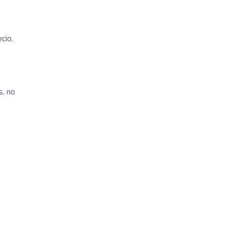
cio,
s, no