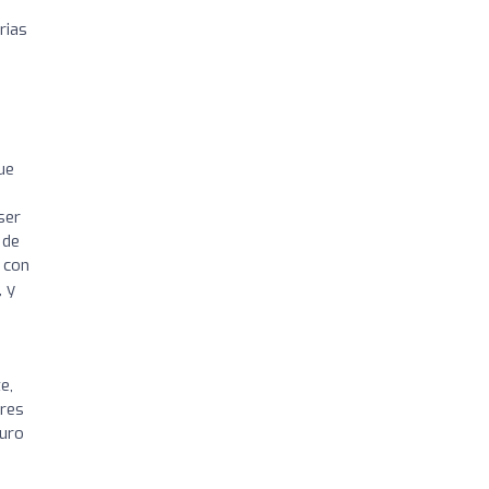
rias
ue
ser
 de
 con
, y
e,
eres
guro