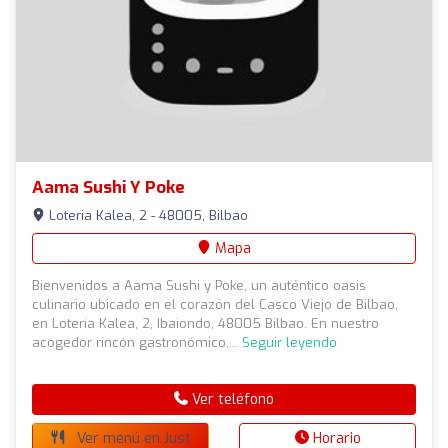
Aama Sushi Y Poke
Loteria Kalea, 2 - 48005, Bilbao
Mapa
Bienvenidos a Aama Sushi y Poke, un auténtico oasis
culinario ubicado en el corazón del Casco Viejo de Bilbao,
en Loteria Kalea, 2, Ibaiondo, 48005 Bilbao. En nuestro
acogedor rincón gastronómico,...
Seguir leyendo
Ver teléfono
Ver menú en Just
Horario