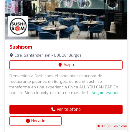
Sushisom
Ctra. Santander, s/n - 09006, Burgos
Mapa
Bienvenido a Sushisom, el innovador concepto de
restaurante japonés en Burgos, donde el sushi se
transforma en una experiencia única ALL YOU CAN EAT. En
nuestro Menú Infinity, disfruta de más de 1...
Seguir leyendo
Ver teléfono
Horario
3.3
(296 opiniones)