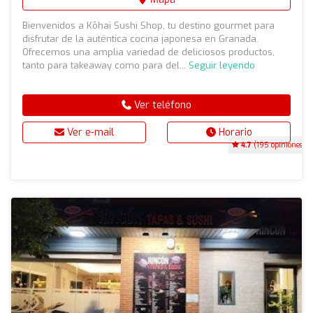
Bienvenidos a Kōhai Sushi Shop, tu destino gourmet para
disfrutar de la auténtica cocina japonesa en Granada.
Ofrecemos una amplia variedad de deliciosos productos,
tanto para takeaway como para del...
Seguir leyendo
Ver teléfono
Ver e-mail
Horario
4.7
(195 opiniones)