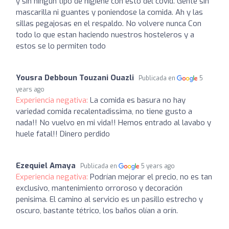
y sin ningun tipo de higiene con esto del covid. Gente sin
mascarilla ni guantes y poniendose la comida. Ah y las
sillas pegajosas en el respaldo. No volvere nunca Con
todo lo que estan haciendo nuestros hosteleros y a
estos se lo permiten todo
Yousra Debboun Touzani Ouazli
Publicada en
5
years ago
Experiencia negativa:
La comida es basura no hay
variedad comida recalentadissima, no tiene gusto a
nada!! No vuelvo en mi vida!! Hemos entrado al lavabo y
huele fatal!! Dinero perdido
Ezequiel Amaya
Publicada en
5 years ago
Experiencia negativa:
Podrían mejorar el precio, no es tan
exclusivo, mantenimiento orroroso y decoración
penisima. El camino al servicio es un pasillo estrecho y
oscuro, bastante tétrico, los baños olían a orín.