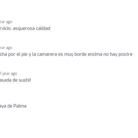
year ago
vicio, asquerosa calidad
year ago
cha por el pie y la camarera es muy borde encima no hay postre
1 year ago
sada de sushi!
laya de Palma