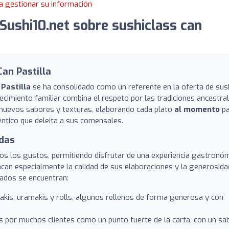
a gestionar su información
Sushi10.net sobre sushiclass can
Can Pastilla
Pastilla
se ha consolidado como un referente en la oferta de sus
lecimiento familiar combina el respeto por las tradiciones ancestra
e nuevos sabores y texturas, elaborando cada plato
al momento
pa
éntico que deleita a sus comensales.
adas
dos los gustos, permitiendo disfrutar de una experiencia gastronó
stacan especialmente la calidad de sus elaboraciones y la generosida
mados se encuentran:
kis, uramakis y rolls, algunos rellenos de forma generosa y con
 por muchos clientes como un punto fuerte de la carta, con un sa