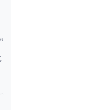
re
l
 o
tes