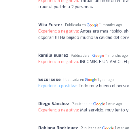
Experiencia negativa:
Tardan un montón en trae
traer el pedido a 2 personas.
Vika Fυѕтer
Publicada en
11 months ago
Experiencia negativa:
Antes era mas rápido, a
esperar!!!! Ha bajado mucho la calidad del ser
kamila suarez
Publicada en
11 months ago
Experiencia negativa:
INCOMIBLE UN ASCO . El
Escorsese
Publicada en
1 year ago
Experiencia positiva:
Todo muy bueno el perso
Diego Sánchez
Publicada en
1 year ago
Experiencia negativa:
Mal servicio, muy lento 
Dahiana Rodriguez
Publicada en
1 year a