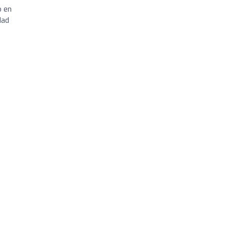
o en
dad