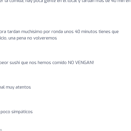
r la comida, hay poca gente en el local y tardan más de 40 min en
hora tardan muchísimo por ronda unos 40 minutos tienes que
vicio, una pena no volveremos
 peor sushi que nos hemos comido NO VENGAN!
nal muy atentos
y poco simpáticos
go