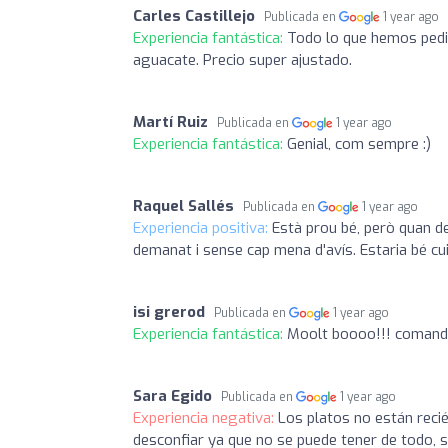
Carles Castillejo
Publicada en
1 year ago
Experiencia fantástica:
Todo lo que hemos pedi
aguacate. Precio super ajustado.
Martí Ruiz
Publicada en
1 year ago
Experiencia fantástica:
Genial, com sempre :)
Raquel Sallés
Publicada en
1 year ago
Experiencia positiva:
Està prou bé, però quan d
demanat i sense cap mena d'avís. Estaria bé cui
isi grerod
Publicada en
1 year ago
Experiencia fantástica:
Moolt boooo!!! comanda 
Sara Egido
Publicada en
1 year ago
Experiencia negativa:
Los platos no están reci
desconfiar ya que no se puede tener de todo, 