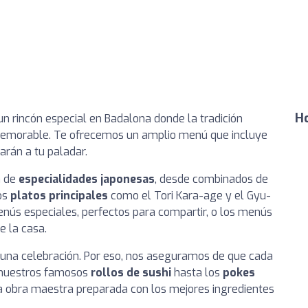
Ho
 un rincón especial en Badalona donde la tradición
 memorable. Te ofrecemos un amplio menú que incluye
arán a tu paladar.
a de
especialidades japonesas
, desde combinados de
sos
platos principales
como el Tori Kara-age y el Gyu-
enús especiales, perfectos para compartir, o los menús
e la casa.
na celebración. Por eso, nos aseguramos de que cada
 nuestros famosos
rollos de sushi
hasta los
pokes
una obra maestra preparada con los mejores ingredientes