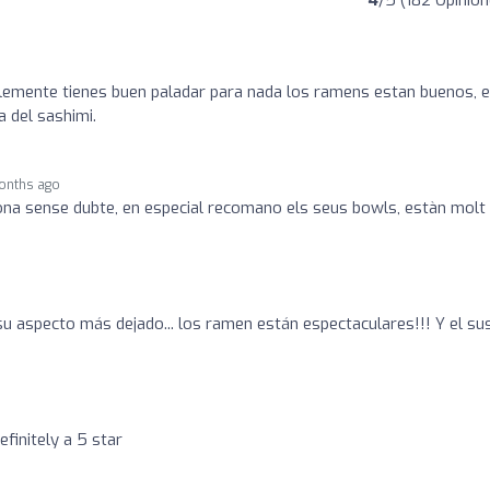
4
/5 (182 Opinion
plemente tienes buen paladar para nada los ramens estan buenos, e
a del sashimi.
months ago
lona sense dubte, en especial recomano els seus bowls, estàn molt
su aspecto más dejado... los ramen están espectaculares!!! Y el su
efinitely a 5 star