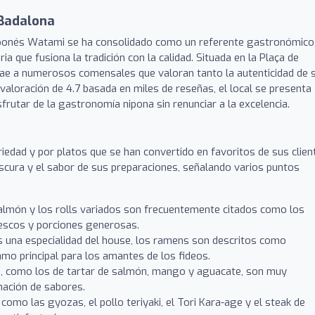
 Badalona
Japonés Watami se ha consolidado como un referente gastronómico
ia que fusiona la tradición con la calidad. Situada en la Plaça de
rae a numerosos comensales que valoran tanto la autenticidad de 
valoración de 4.7 basada en miles de reseñas, el local se presenta
frutar de la gastronomía nipona sin renunciar a la excelencia.
edad y por platos que se han convertido en favoritos de sus clien
scura y el sabor de sus preparaciones, señalando varios puntos
salmón y los rolls variados son frecuentemente citados como los
rescos y porciones generosas.
 una especialidad del house, los ramens son descritos como
amo principal para los amantes de los fideos.
, como los de tartar de salmón, mango y aguacate, son muy
ación de sabores.
como las gyozas, el pollo teriyaki, el Tori Kara-age y el steak de