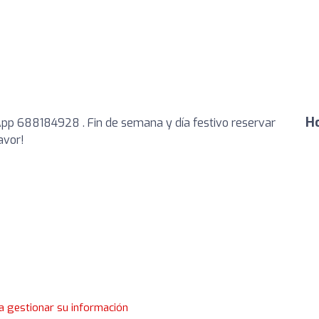
Ho
p 688184928 . Fin de semana y día festivo reservar
avor!
a gestionar su información