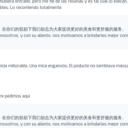
ubiera entrado, pero me fie de las reseñas y es tal cual lo indican.
ables. Lo recomiendo totalmente
、在你们的鼓励下我们励志为大家提供更好的美食和更舒服的服务、
nosotros, y con su aliento, nos motivamos a brindarles mejor com
ència millorable. Una mica enganxòs. El poducte no semblava mass
re pedimos aqui
、在你们的鼓励下我们励志为大家提供更好的美食和更舒服的服务、
nosotros, y con su aliento, nos motivamos a brindarles mejor com