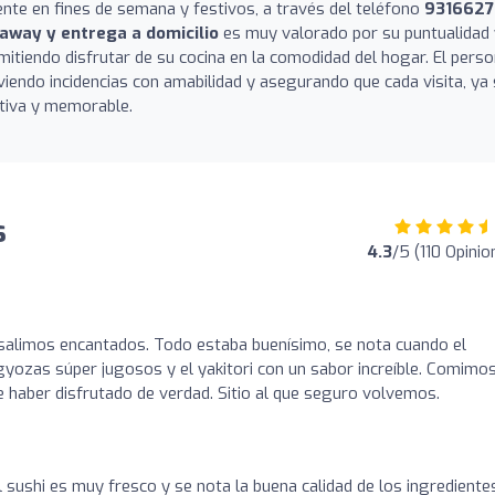
nte en fines de semana y festivos, a través del teléfono
931662
 away y entrega a domicilio
es muy valorado por su puntualidad 
mitiendo disfrutar de su cocina en la comodidad del hogar. El perso
viendo incidencias con amabilidad y asegurando que cada visita, ya
itiva y memorable.
s
4.3
/5 (110 Opinio
 salimos encantados. Todo estaba buenísimo, se nota cuando el
gyozas súper jugosos y el yakitori con un sabor increíble. Comimo
e haber disfrutado de verdad. Sitio al que seguro volvemos.
l sushi es muy fresco y se nota la buena calidad de los ingredientes