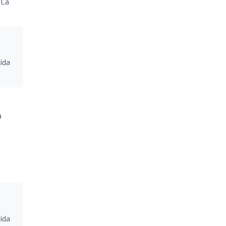
 La
ida
a
ida