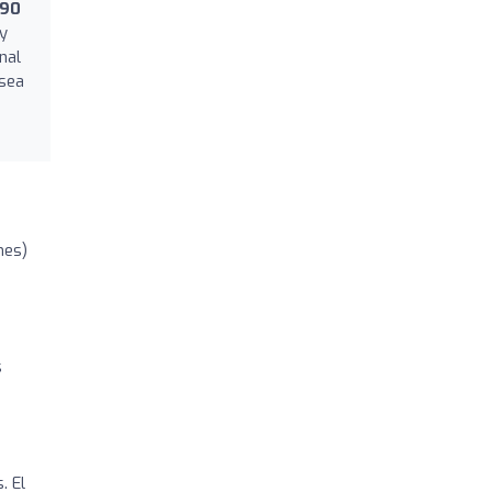
790
y
nal
 sea
nes)
s
. El