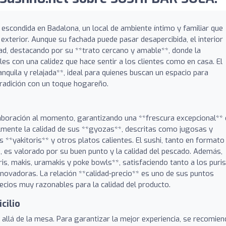
scondida en Badalona, un local de ambiente íntimo y familiar que
o exterior. Aunque su fachada puede pasar desapercibida, el interior
ad, destacando por su **trato cercano y amable**, donde la
les con una calidez que hace sentir a los clientes como en casa. El
quila y relajada**, ideal para quienes buscan un espacio para
tradición con un toque hogareño.
laboración al momento, garantizando una **frescura excepcional**
lmente la calidad de sus **gyozas**, descritas como jugosas y
s **yakitoris** y otros platos calientes. El sushi, tanto en formato
, es valorado por su buen punto y la calidad del pescado. Además,
ris, makis, uramakis y poke bowls**, satisfaciendo tanto a los puri
ovadoras. La relación **calidad-precio** es uno de sus puntos
ecios muy razonables para la calidad del producto.
cilio
allá de la mesa. Para garantizar la mejor experiencia, se recomien