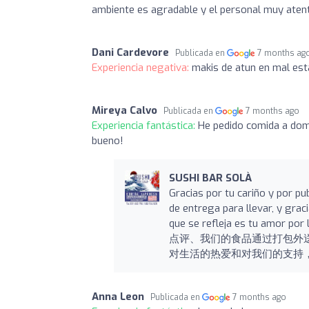
ambiente es agradable y el personal muy aten
Dani Cardevore
Publicada en
7 months ag
Experiencia negativa:
makis de atun en mal esta
Mireya Calvo
Publicada en
7 months ago
Experiencia fantástica:
He pedido comida a domi
bueno!
SUSHI BAR SOLÀ
Gracias por tu cariño y por pu
de entrega para llevar, y grac
que se refleja es tu amor 
点评、我们的食品通过打包外
对生活的热爱和对我们的支持
Anna Leon
Publicada en
7 months ago