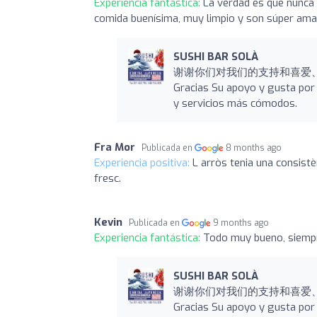
Experiencia fantástica:
La verdad es que nunca h
comida buenísima, muy limpio y son súper am
SUSHI BAR SOLÀ
谢谢你们对我们的支持和喜爱
Gracias Su apoyo y gusta por 
y servicios más cómodos.
Fra Mor
Publicada en
8 months ago
Experiencia positiva:
L arròs tenia una consist
fresc.
Kevin
Publicada en
9 months ago
Experiencia fantástica:
Todo muy bueno, siemp
SUSHI BAR SOLÀ
谢谢你们对我们的支持和喜爱
Gracias Su apoyo y gusta por 