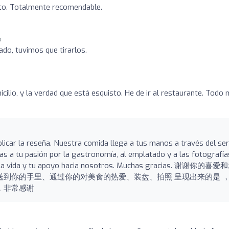
to. Totalmente recomendable.
o
do, tuvimos que tirarlos.
cilio, y la verdad que está esquisto. He de ir al restaurante. Todo
blicar la reseña. Nuestra comida llega a tus manos a través del ser
ias a tu pasión por la gastronomía, al emplatado y a las fotografías
por la vida y tu apoyo hacia nosotros. Muchas gracias. 谢谢你的喜
送到你的手里、通过你的对美食的热爱、装盘、拍照 呈现出来的是 
，非常感谢