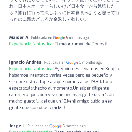
れ。日本人オーナーらしいけど日本食一から勉強した
ら？旅行に行って久しぶりに日本食食べようと思って行
ったのに残念どころか金返して欲しい。
Maider A
Publicada en
5 months ago
Experiencia fantástica:
El mejor ramen de Donosti
Ignacio Andrés
Publicada en
5 months ago
Experiencia fantástica:
Ayer viernes cenamos en Kenji.Lo
habíamos intentado varias veces pero es pequeño y
siempre está a tope así que fuimos a las 19.30.Todo
espectacular,hecho al momento.Un súper diligente
camarero que cada vez que pedías algo te decía “con
mucho gusto”….asi que un 10,kenji amigo,cuida a esa
gente que son unos cracks!!!
Jorge L
Publicada en
6 months ago