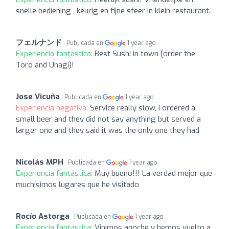
snelle bediening , keurig en fijne sfeer in klein restaurant.
フェルナンド
Publicada en
1 year ago
Experiencia fantástica:
Best Sushi in town (order the
Toro and Unagi)!
Jose Vicuña
Publicada en
1 year ago
Experiencia negativa:
Service really slow, I ordered a
small beer and they did not say anything but served a
larger one and they said it was the only one they had
Nicolás MPH
Publicada en
1 year ago
Experiencia fantástica:
Muy bueno!!! La verdad mejor que
muchísimos lugares que he visitado
Rocío Astorga
Publicada en
1 year ago
Experiencia fantástica:
Vinimos anoche y hemos vuelto a