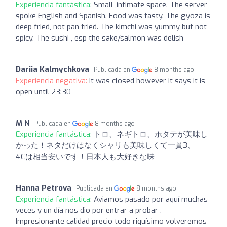
Experiencia fantástica:
Small ,intimate space. The server
spoke English and Spanish. Food was tasty. The gyoza is
deep fried, not pan fried. The kimchi was yummy but not
spicy. The sushi , esp the sake/salmon was delish
Dariia Kalmychkova
Publicada en
8 months ago
Experiencia negativa:
It was closed however it says it is
open until 23:30
M N
Publicada en
8 months ago
Experiencia fantástica:
トロ、ネギトロ、ホタテが美味し
かった！ネタだけはなくシャリも美味しくて一貫3、
4€は相当安いです！日本人も大好きな味
Hanna Petrova
Publicada en
8 months ago
Experiencia fantástica:
Aviamos pasado por aquí muchas
veces y un día nos dio por entrar a probar .
Impresionante calidad precio todo riquísimo volveremos