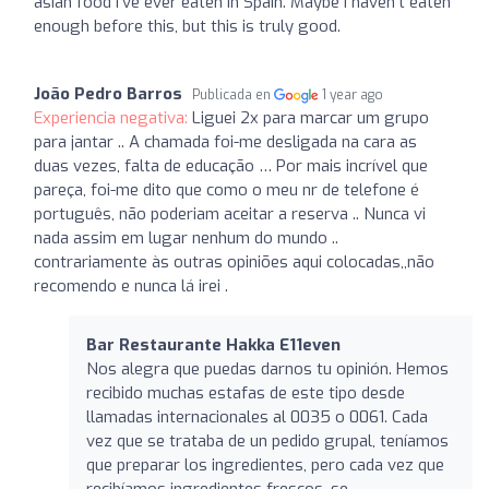
asian food I've ever eaten in Spain. Maybe I haven't eaten
enough before this, but this is truly good.
João Pedro Barros
Publicada en
1 year ago
Experiencia negativa:
Liguei 2x para marcar um grupo
para jantar .. A chamada foi-me desligada na cara as
duas vezes, falta de educação … Por mais incrível que
pareça, foi-me dito que como o meu nr de telefone é
português, não poderiam aceitar a reserva .. Nunca vi
nada assim em lugar nenhum do mundo ..
contrariamente às outras opiniões aqui colocadas,,não
recomendo e nunca lá irei .
Bar Restaurante Hakka E11even
Nos alegra que puedas darnos tu opinión. Hemos
recibido muchas estafas de este tipo desde
llamadas internacionales al 0035 o 0061. Cada
vez que se trataba de un pedido grupal, teníamos
que preparar los ingredientes, pero cada vez que
recibíamos ingredientes frescos, se