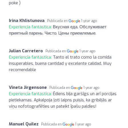
poke )
Irina Khlistunova
Publicada en
1 year ago
Experiencia fantástica:
Вкусная еда. Обслуживает
приятный парень. Чисто. Цены приемлемые.
Julian Carretero
Publicada en
1 year ago
Experiencia fantástica:
Tanto el trato como la comida
insuperables, buena cantidad y excelente calidad. Muy
recomendable
Vineta Jirgensone
Publicada en
1 year ago
Experiencia fantástica:
Ēdiens bija garšīgs un arī porcijas
pietiekamas. Apkalpoja ļoti laipns puisis, ka gribējās ar
viņu nofotografēties un pateikt īpašu paldies!
Manuel Quilez
Publicada en
1 year ago