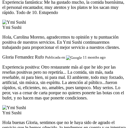
Experiencia fantástica:
Me ha gustado mucho, la comida buenísima,
el personal encantador, muy atentos y los platos te los sacan muy
rápido. Todo de 10. Estupendo
Ymi Sushi
Hola, Carolina Moreno, agradecemos tu opinión y tu puntuación
positiva de nuestros servicios. En Ymi Sushi continuaremos
trabajando para proporcionar el mejor servicio a nuestros clientes.
Gloria Fernandez Rufo
Publicada en
11 months ago
Experiencia positiva:
Otro restaurante más al que he ido por las
reseñas positivas pero no repetiría... La comida, sin más, nada
reseñable, ni para bien, ni para mal. El ambiente, todo muy forzado,
artificial, sin música, sin espíritu. La atención al público...fueron
rápidos, si, eficientes, no, amables, pues tampoco. Muy serios. Lo
peor, vas a cenar de carta porque no quieres ponerte las botas con el
bufet, y no hacen mas que ponerte condiciones.
Ymi Sushi
Hola buenas Gloria, sentimos que no le haya sido de agrado el
servicio que le hemos ofrecido, lo tendremos en cuenta y se intentara