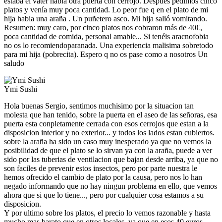
estaba el vater habia otra puerta con cerrojo. Después pedimos cinco
platos y venía muy poca cantidad. Lo peor fue q en el plato de mi
hija habia una araña . Un puñetero asco. Mi hija salió vomitando.
Resumen: muy caro, por cinco platos nos cobraron más de 40€,
poca cantidad de comida, personal amable... Si tenéis aracnofobia
no os lo recomiendoparanada. Una experiencia malisima sobretodo
para mi hija (pobrecita). Espero q no os pase como a nosotros Un
saludo
Ymi Sushi
Hola buenas Sergio, sentimos muchisimo por la situacion tan
molesta que han tenido, sobre la puerta en el aseo de las señoras, esa
puerta esta conpletamente cerrada con esos cerrojos que estan a la
disposicion interior y no exterior... y todos los lados estan cubiertos.
sobre la araña ha sido un caso muy inesperado ya que no vemos la
posibilidad de que el plato se lo sirvan ya con la araña, puede a ver
sido por las tuberias de ventilacion que bajan desde arriba, ya que no
son faciles de prevenir estos insectos, pero por parte nuestra le
hemos ofrecido el cambio de plato por la causa, pero nos lo han
negado informando que no hay ningun problema en ello, que vemos
ahora que si que lo tiene..., pero por cualquier cosa estamos a su
disposicion.
Y por ultimo sobre los platos, el precio lo vemos razonable y hasta
mucho mas barato que en otros locales, ya que en esos 40 euros