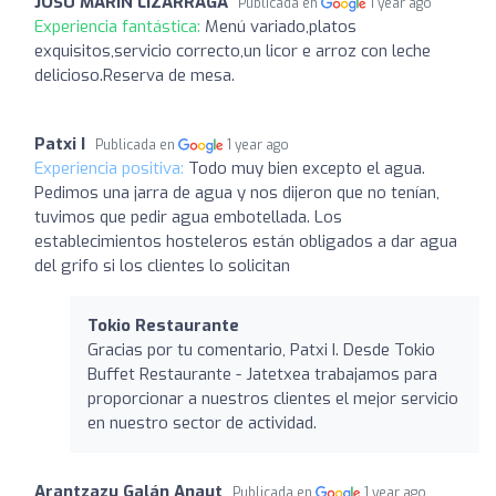
JOSU MARIN LIZARRAGA
Publicada en
1 year ago
Experiencia fantástica:
Menú variado,platos
exquisitos,servicio correcto,un licor e arroz con leche
delicioso.Reserva de mesa.
Patxi I
Publicada en
1 year ago
Experiencia positiva:
Todo muy bien excepto el agua.
Pedimos una jarra de agua y nos dijeron que no tenían,
tuvimos que pedir agua embotellada. Los
establecimientos hosteleros están obligados a dar agua
del grifo si los clientes lo solicitan
Tokio Restaurante
Gracias por tu comentario, Patxi I. Desde Tokio
Buffet Restaurante - Jatetxea trabajamos para
proporcionar a nuestros clientes el mejor servicio
en nuestro sector de actividad.
Arantzazu Galán Anaut
Publicada en
1 year ago