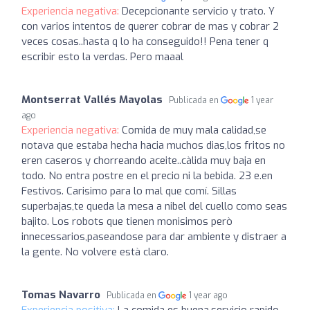
Experiencia negativa:
Decepcionante servicio y trato. Y
con varios intentos de querer cobrar de mas y cobrar 2
veces cosas..hasta q lo ha conseguido!! Pena tener q
escribir esto la verdas. Pero maaal
Montserrat Vallés Mayolas
Publicada en
1 year
ago
Experiencia negativa:
Comida de muy mala calidad,se
notava que estaba hecha hacia muchos dias,los fritos no
eren caseros y chorreando aceite..càlida muy baja en
todo. No entra postre en el precio ni la bebida. 23 e.en
Festivos. Carisimo para lo mal que comí. Sillas
superbajas,te queda la mesa a nibel del cuello como seas
bajito. Los robots que tienen monisimos però
innecessarios,paseandose para dar ambiente y distraer a
la gente. No volvere està claro.
Tomas Navarro
Publicada en
1 year ago
Experiencia positiva:
La comida es buena,servicio rapido