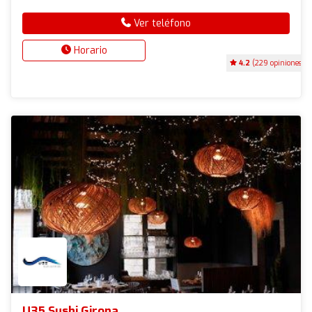
Ver teléfono
Horario
4.2
(229 opiniones)
U35 Sushi Girona