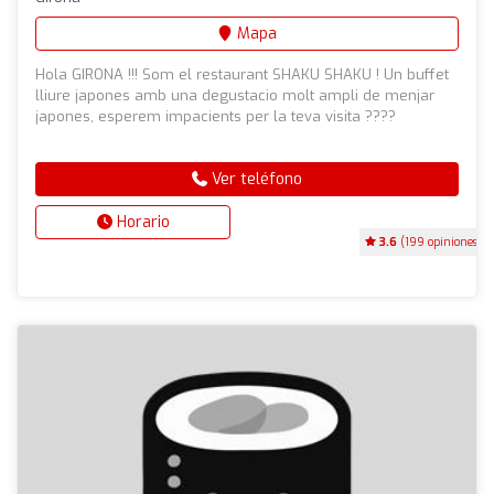
Mapa
Hola GIRONA !!! Som el restaurant SHAKU SHAKU ! Un buffet
lliure japones amb una degustacio molt ampli de menjar
japones, esperem impacients per la teva visita ????
Ver teléfono
Horario
3.6
(199 opiniones)