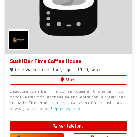
Sushi Bar Time Coffee House
Gran Via de Jaume I, 40, Bajos - 17001, Girona
Mapa
Descubre Sushi Bar Time Coffee House en Girona, un rincón
donde la tradición japonesa se encuentra con la creatividad
culinaria. Ofrecemos una deliciosa selección de sushi, poke
bowls y tapas, todo...
Seguir leyendo
Ver teléfono