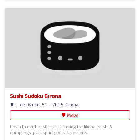
Sushi Sudoku Girona
C. de Oviedo, 50 - 17005, Girona
Mapa
Down-to-earth restaurant offering traditional sushi &
dumplings, plus spring rolls & desserts.