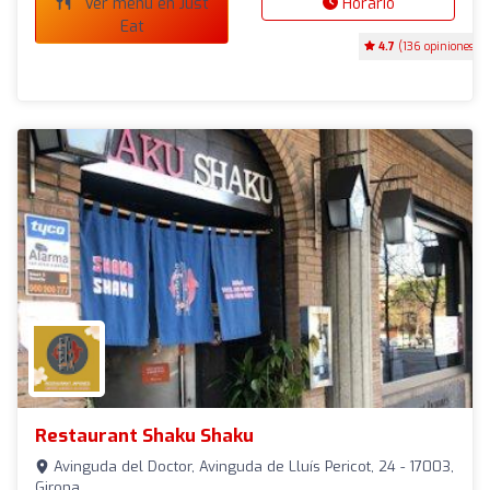
Ver menú en Just
Horario
Eat
4.7
(136 opiniones)
Restaurant Shaku Shaku
Avinguda del Doctor, Avinguda de Lluís Pericot, 24 - 17003,
Girona