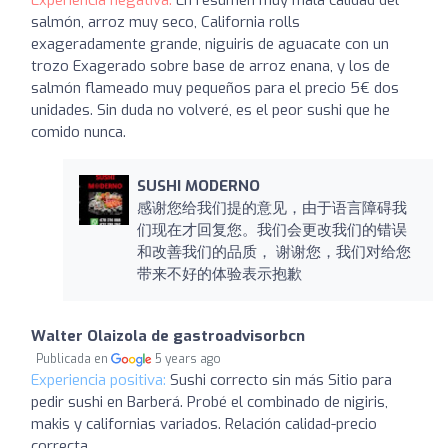
Experiencia negativa:
En resumen muy mala calidad del
salmón, arroz muy seco, California rolls
exageradamente grande, niguiris de aguacate con un
trozo Exagerado sobre base de arroz enana, y los de
salmón flameado muy pequeños para el precio 5€ dos
unidades. Sin duda no volveré, es el peor sushi que he
comido nunca.
SUSHI MODERNO
感谢您给我们提的意见，由于语言障碍我
们现在才回复您。我们会更改我们的错误
和改善我们的品质， 谢谢您，我们对给您
带来不好的体验表示抱歉
Walter Olaizola de gastroadvisorbcn
Publicada en
5 years ago
Experiencia positiva:
Sushi correcto sin más Sitio para
pedir sushi en Barberá. Probé el combinado de nigiris,
makis y californias variados. Relación calidad-precio
correcta.