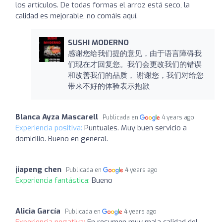
los artículos. De todas formas el arroz está seco, la
calidad es mejorable, no comáis aquí.
SUSHI MODERNO
感谢您给我们提的意见，由于语言障碍我
们现在才回复您。我们会更改我们的错误
和改善我们的品质， 谢谢您，我们对给您
带来不好的体验表示抱歉
Blanca Ayza Mascarell
Publicada en
4 years ago
Experiencia positiva:
Puntuales. Muy buen servicio a
domicilio. Bueno en general.
jiapeng chen
Publicada en
4 years ago
Experiencia fantástica:
Bueno
Alicia García
Publicada en
4 years ago