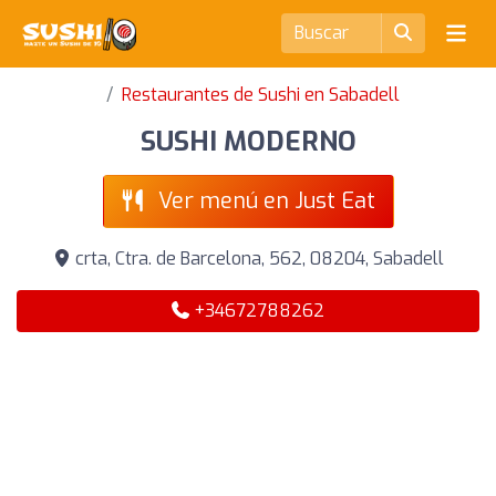
Restaurantes de Sushi en Sabadell
SUSHI MODERNO
Ver menú en Just Eat
crta, Ctra. de Barcelona, 562, 08204, Sabadell
+34672788262