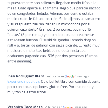
supuestamente son calientes llegaban medio fríos a la
mesa. Caso aparte el edamame, llegó que parecía sacado
de un congelador, helado. Además por dentro estaba
medio crudo, le faltaba cocción. Se lo dijimos al camarero
y su respuesta fue "ahí tienen un microondas por si
quieren calentarlo". Éramos 2 personas, pedimos 16
"platos" (8 por ronda) y solo hubo dos que realmente
estuviesen buenos. El sushi de gamba llamado dragón
roll y el tartar de salmón con salsa picante. El resto muy
mediocre o malo. Las bebidas no están incluidas,
acabamos pagando casi 50€ por dos personas (fuimos
entre semana).
Inés Rodríguez Illera
Publicada en
1 year ago
Experiencia positiva:
Otro buffet libre con comida decente
pero con pocas opciones gluten free. Por eso no soy
muy fan de estos sitios.
Verónica Taco Maza
Publicada en
1 year ago