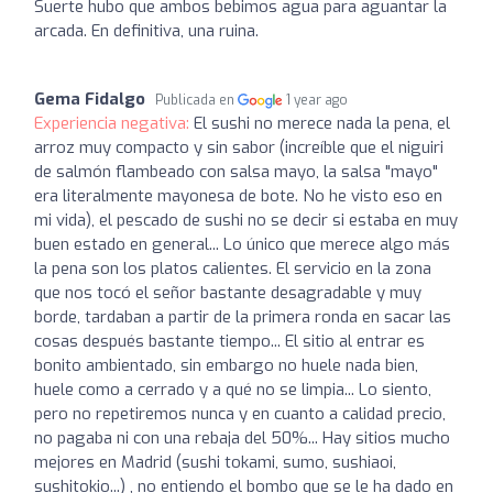
Suerte hubo que ambos bebimos agua para aguantar la
arcada. En definitiva, una ruina.
Gema Fidalgo
Publicada en
1 year ago
Experiencia negativa:
El sushi no merece nada la pena, el
arroz muy compacto y sin sabor (increíble que el niguiri
de salmón flambeado con salsa mayo, la salsa "mayo"
era literalmente mayonesa de bote. No he visto eso en
mi vida), el pescado de sushi no se decir si estaba en muy
buen estado en general... Lo único que merece algo más
la pena son los platos calientes. El servicio en la zona
que nos tocó el señor bastante desagradable y muy
borde, tardaban a partir de la primera ronda en sacar las
cosas después bastante tiempo... El sitio al entrar es
bonito ambientado, sin embargo no huele nada bien,
huele como a cerrado y a qué no se limpia... Lo siento,
pero no repetiremos nunca y en cuanto a calidad precio,
no pagaba ni con una rebaja del 50%... Hay sitios mucho
mejores en Madrid (sushi tokami, sumo, sushiaoi,
sushitokio...) , no entiendo el bombo que se le ha dado en