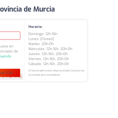
ovincia de Murcia
Horario:
Domingo: 12h-16h
Lunes: (closed)
Martes: 20h-0h
usivo en
Miércoles: 12h-16h, 20h-0h
concepto de
Jueves: 12h-16h, 20h-0h
leyendo
Viernes: 12h-16h, 20h-0h
Sábado: 12h-16h, 20h-0h
El horario podría estar desactualizado. Contacta con
ust Eat
la empresa para comprobarlo.
7
(249 opiniones)