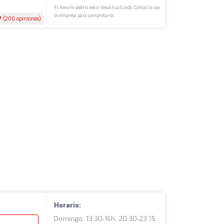
El horario podría estar desactualizado. Contacta con
la empresa para comprobarlo.
7
(200 opiniones)
Horario:
Domingo: 13:30-16h, 20:30-23:15