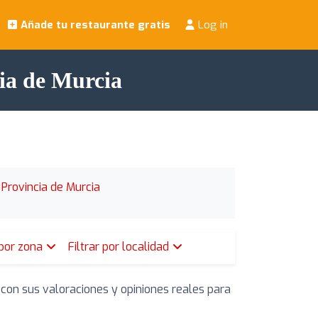
Añade tu restaurante gratis
Log in
cia de Murcia
 Provincia de Murcia
 por zona
Filtrar por localidad
 con sus valoraciones y opiniones reales para