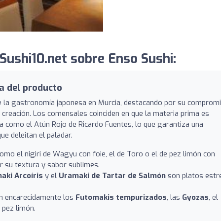
Sushi10.net sobre Enso Sushi:
ra del producto
de la gastronomía japonesa en Murcia, destacando por su comprom
a creación. Los comensales coinciden en que la materia prima es
ra como el Atún Rojo de Ricardo Fuentes, lo que garantiza una
e deleitan el paladar.
omo el nigiri de Wagyu con foie, el de Toro o el de pez limón con
 su textura y sabor sublimes.
aki Arcoíris
y el
Uramaki de Tartar de Salmón
son platos estre
n encarecidamente los
Futomakis tempurizados
, las
Gyozas
, el
 pez limón.