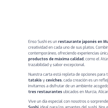
Enso Sushi es un
restaurante japonés en Mu
creatividad en cada uno de sus platos. Combi
contemporáneo, ofreciendo experiencias úni
productos de máxima calidad
, como el Atú
trazabilidad y sabor excepcional.
Nuestra carta está repleta de opciones para 
tatakis
y
ceviches
, cada creación es un refl
invitamos a disfrutar de un ambiente acogedo
tres restaurantes
ubicados en Murcia, Alica
Vive un día especial con nosotros o sorprend
Sushi
, ideal para los amantes del sushi. No