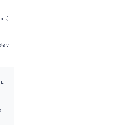
ones)
ble y
 la
o