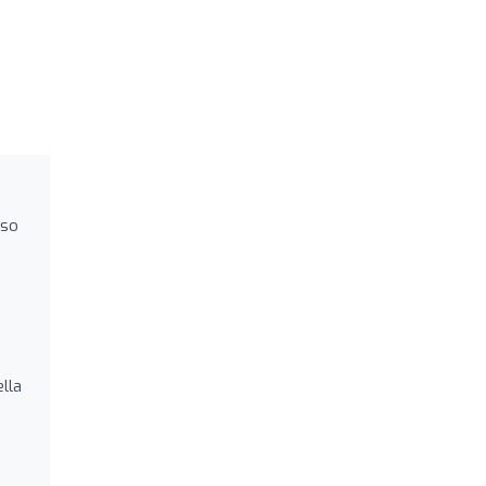
iso
lla