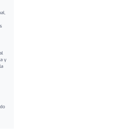
al,
es
al
ca y
la
ndo