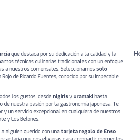
Ho
rcia
que destaca por su dedicación a la calidad y la
namos técnicas culinarias tradicionales con un enfoque
cas a nuestros comensales. Seleccionamos
solo
n Rojo de Ricardo Fuentes, conocido por su impecable
todos los gustos, desde
nigiris
y
uramaki
hasta
ejo de nuestra pasión por la gastronomía japonesa. Te
r y un servicio excepcional en cualquiera de nuestros
nte y Los Belones.
e a alguien querido con una
tarjeta regalo de Enso
s encantaría que nos eligieras para compartir momentos