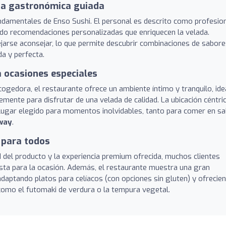
cia gastronómica guiada
fundamentales de Enso Sushi. El personal es descrito como profesion
ndo recomendaciones personalizadas que enriquecen la velada.
ejarse aconsejar, lo que permite descubrir combinaciones de sabor
a y perfecta.
 ocasiones especiales
ogedora, el restaurante ofrece un ambiente íntimo y tranquilo, ide
mente para disfrutar de una velada de calidad. La ubicación céntri
l lugar elegido para momentos inolvidables, tanto para comer en sa
way
.
 para todos
ad del producto y la experiencia premium ofrecida, muchos clientes
justa para la ocasión. Además, el restaurante muestra una gran
 adaptando platos para celíacos (con opciones sin gluten) y ofrecie
como el futomaki de verdura o la tempura vegetal.