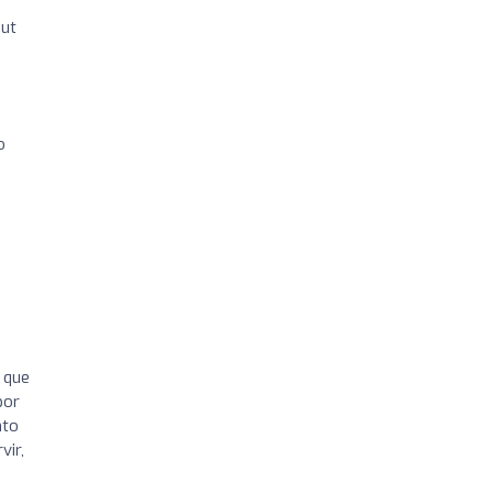
but
o
 que
por
nto
vir,