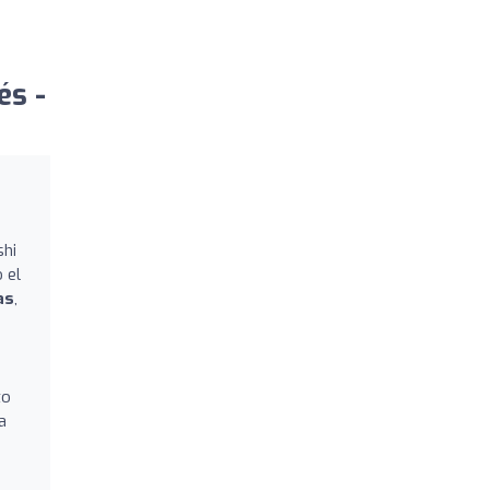
és -
shi
 el
as
,
to
a