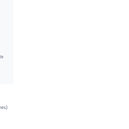
te
nes)