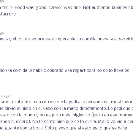
ago
h there. Food was good, service was fine. Not authentic Japanese 
facrory.
ago
nas y el local siempre está impecable, la comida buena y el servici
ción la comida le habéis cobrado y la repartidora no se lo lleva es
hs ago
smo local junto a un refresco y le pedí a la persona del mostrador
Me sirvió el hielo en el vaso con la mano directamente. Le pedí que 
uesto con la mano y no es para nada higiénico (justo en ese mome
ndo el dinero). No le sentó bien que se lo dijera. Me lo volvió a ser
el guante con la boca. Solo pienso que si esto es lo que se hace