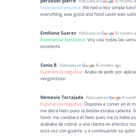
perusset pierre
Publicada en
10 months 
Experiencia positiva:
We had a nice simple lunc
everything was good and food taste was satis
Emiliana Suarez
Publicada en
10 months 
Experiencia fantástica:
Voy casi todas las sema
excelente
Sonia B
Publicada en
10 months ago
Experiencia negativa:
Acaba de pedir por aplica
vergonzoso
Némesis Tortajada
Publicada en
11 mont
Experiencia negativa:
Disponía a comer en el mi
me diera hielo pues la bebida estaba caliente. 
favor me cambiara el hielo pues me lo había p
acababa de cobrar a una clienta en efectivo toca
esta vez con guante, y a continuación se quitó 