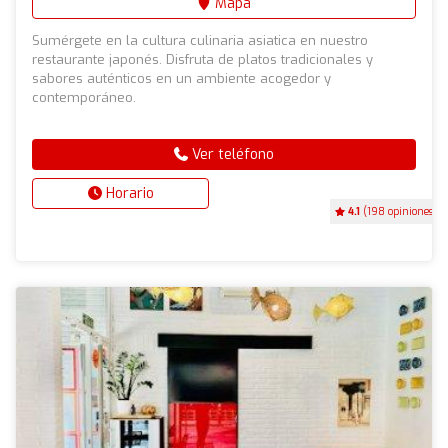
Mapa
Sumérgete en la cultura culinaria asiatica en nuestro
restaurante japonés. Disfruta de platos tradicionales y
sabores auténticos en un ambiente acogedor y
contemporáneo.
Ver teléfono
Horario
4.1
(198 opiniones)