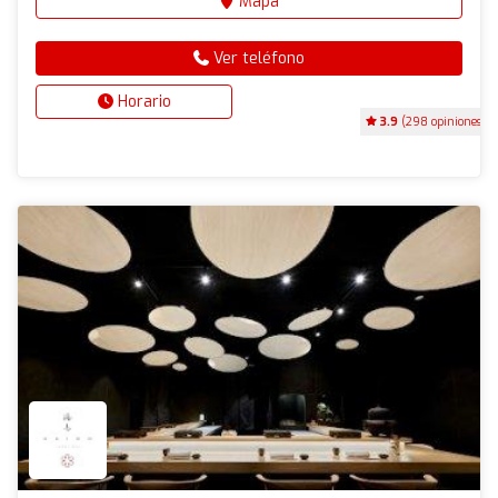
Mapa
Ver teléfono
Horario
3.9
(298 opiniones)