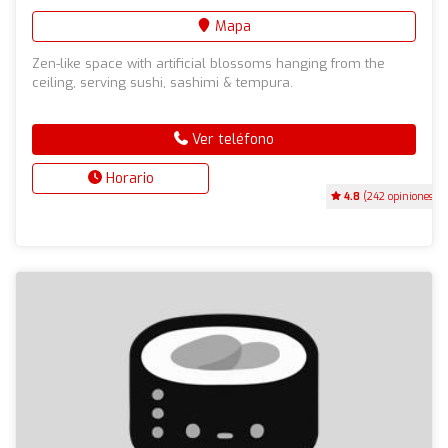
Mapa
Zen-like space with artificial blossoms hanging from the
ceiling, serving sushi, sashimi & tempura.
Ver teléfono
Horario
4.8
(242 opiniones)