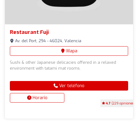
Restaurant Fuji
Av. del Port, 294 - 46024, Valencia
Mapa
Sushi & other Japanese delicacies offered in a relaxed
environment with tatami mat rooms.
Ver teléfono
Horario
4.7
(229 opiniones)