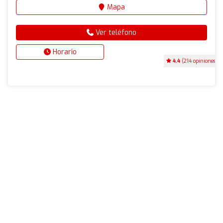
Mapa
Ver teléfono
Horario
4.4
(214 opiniones)