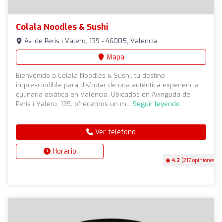
Colala Noodles & Sushi
Av. de Peris i Valero, 139 - 46005, Valencia
Mapa
Bienvenido a Colala Noodles & Sushi, tu destino
imprescindible para disfrutar de una auténtica experiencia
culinaria asiática en Valencia. Ubicados en Avinguda de
Peris i Valero, 139, ofrecemos un m...
Seguir leyendo
Ver teléfono
Horario
4.2
(217 opiniones)