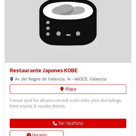
Restaurante Japones KOBE
Av. del Regne de València, 14 - 46005, Valencia
Mapa
Casual spot for all-you-can-eat sushi rolls, plus dumplings,
fried snacks & noodle dishes.
Ver teléfono
Horario