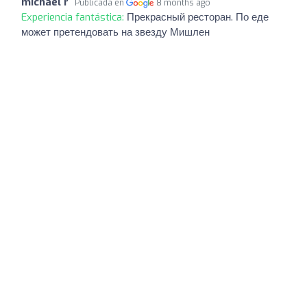
michael r
Publicada en
8 months ago
Experiencia fantástica:
Прекрасный ресторан. По еде
может претендовать на звезду Мишлен