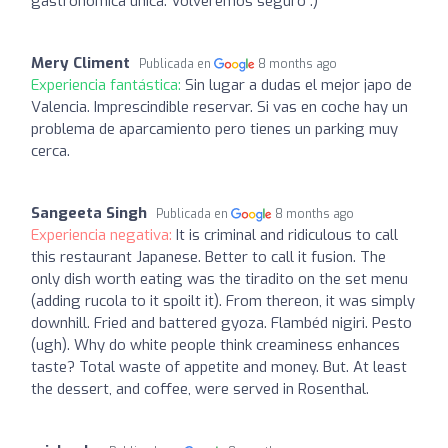
gastronómica única. Volveremos seguro :)
Mery Climent
Publicada en
8 months ago
Experiencia fantástica:
Sin lugar a dudas el mejor japo de
Valencia. Imprescindible reservar. Si vas en coche hay un
problema de aparcamiento pero tienes un parking muy
cerca.
Sangeeta Singh
Publicada en
8 months ago
Experiencia negativa:
It is criminal and ridiculous to call
this restaurant Japanese. Better to call it fusion. The
only dish worth eating was the tiradito on the set menu
(adding rucola to it spoilt it). From thereon, it was simply
downhill. Fried and battered gyoza. Flambéd nigiri. Pesto
(ugh). Why do white people think creaminess enhances
taste? Total waste of appetite and money. But. At least
the dessert, and coffee, were served in Rosenthal.