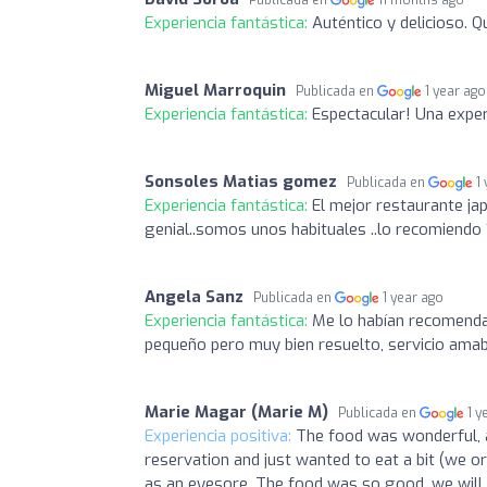
Publicada en
11 months ago
Experiencia fantástica:
Auténtico y delicioso. 
Miguel Marroquin
Publicada en
1 year ago
Experiencia fantástica:
Espectacular! Una exper
Sonsoles Matias gomez
Publicada en
1
Experiencia fantástica:
El mejor restaurante jap
genial..somos unos habituales ..lo recomiend
Angela Sanz
Publicada en
1 year ago
Experiencia fantástica:
Me lo habían recomendad
pequeño pero muy bien resuelto, servicio ama
Marie Magar (Marie M)
Publicada en
1 y
Experiencia positiva:
The food was wonderful, a
reservation and just wanted to eat a bit (we o
as an eyesore. The food was so good, we will 