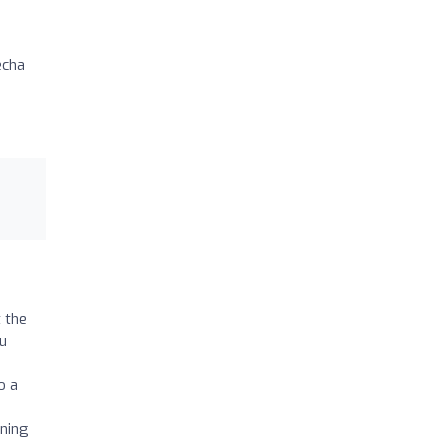
echa
 the
nu
o a
ining