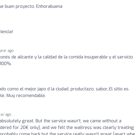
Que buen proyecto. Enhorabuena
iencia!
 year ago
onés de alicante y la calidad de la comida insuperable y el servicio
o 100%
o como el mejor japo d la ciudad, productazo, sabor..El sitio es
ble. Muy recomendable.
ear ago
bsolutely great. But the service wasn't, we came without a
rdered for 20€ only), and we felt the waitress was clearly treating
probably come back but the service really wasn't great (apart wh