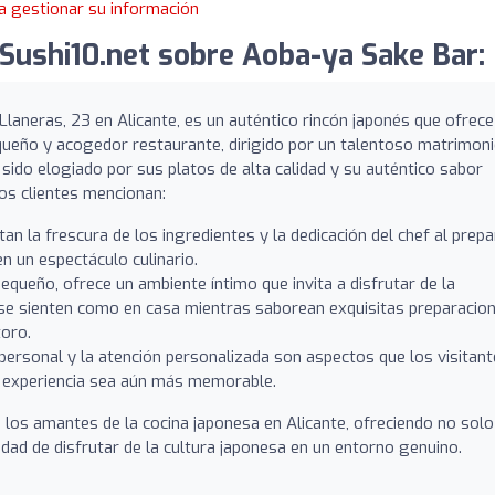
a gestionar su información
Sushi10.net sobre Aoba-ya Sake Bar:
Llaneras, 23 en Alicante, es un auténtico rincón japonés que ofrece
equeño y acogedor restaurante, dirigido por un talentoso matrimon
sido elogiado por sus platos de alta calidad y su auténtico sabor
os clientes mencionan:
an la frescura de los ingredientes y la dedicación del chef al prepa
en un espectáculo culinario.
pequeño, ofrece un ambiente íntimo que invita a disfrutar de la
 se sienten como en casa mientras saborean exquisitas preparacio
toro.
personal y la atención personalizada son aspectos que los visitan
 experiencia sea aún más memorable.
a los amantes de la cocina japonesa en Alicante, ofreciendo no solo
idad de disfrutar de la cultura japonesa en un entorno genuino.