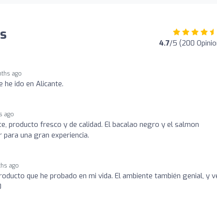
es
4.7
/5 (200 Opini
ths ago
 he ido en Alicante.
s ago
te, producto fresco y de calidad. El bacalao negro y el salmon
 para una gran experiencia.
hs ago
producto que he probado en mi vida. El ambiente también genial, y v
0