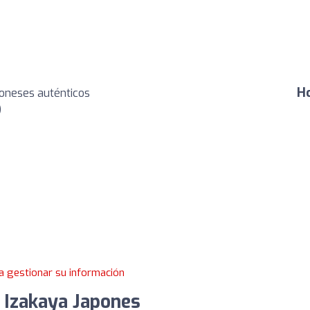
Ho
poneses auténticos
)
a gestionar su información
Izakaya Japones