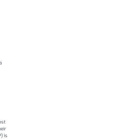
á
ost
heir
) is