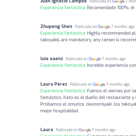
Juan Ignacio Campos
Publicada en
7 mon
Experiencia fantástica:
Recomendado 100%, el
Zhupeng Shen
Publicada en
7 months ago
Experiencia fantástica:
Highly recommended pla
takoyakis are mandatory, any ramen is recom
luis saenz
Publicada en
7 months ago
Experiencia fantástica:
Increíble experiencia co
Laura Pérez
Publicada en
7 months ago
Experiencia fantástica:
Fuimos el viernes por l
fantástico. Kato es el dueño del restaurante y 
Probamos el omurice, okonomiyaki, los takoyaki
mejor hospitalidad.
Laura
Publicada en
7 months ago