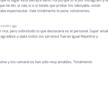
orque el lugar está siempre lleno. Fui porque lo vi por Instagram y d
e he ido, si vais si o si tenéis que probar los takoyakis, están
aba espectacular. Vale totalmente la pena, volveremos.
 months ago
r rica, pero sobretodo lo que destacaría es el personal. Super amab
gradece y ojalá todos los servicios fueran igual Repetiría y
sima y los camareros han sido muy amables. Totalmente