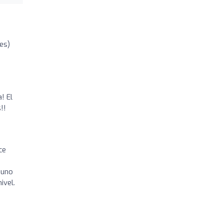
es)
! El
!!
ce
 uno
ivel.