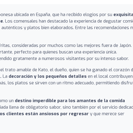
onesa ubicada en España, que ha recibido elogios por su
exquisit
te
. Los comensales han destacado la experiencia de degustar comi
s auténticos y platos bien elaborados. Entre las recomendaciones 
fritas, consideradas por muchos como las mejores fuera de Japón.
tante, perfecto para quienes buscan una experiencia única.
endido gratamente a numerosos visitantes por su intenso sabor.
el trato amable de Kato, el dueño, quien se ha ganado el corazón 
l. La
decoración y los pequeños detalles
en el local contribuyen
ás, los platos se sirven con un ritmo adecuado, permitiendo disfru
como un
destino imperdible para los amantes de la comida
ada llena de obligatorio sabor, sino también por el servicio dedica
los clientes están ansiosos por regresar
y que merece ser