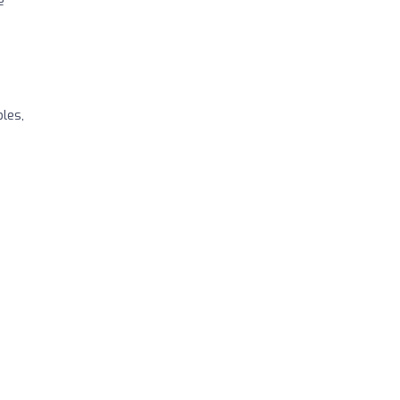
e
les,