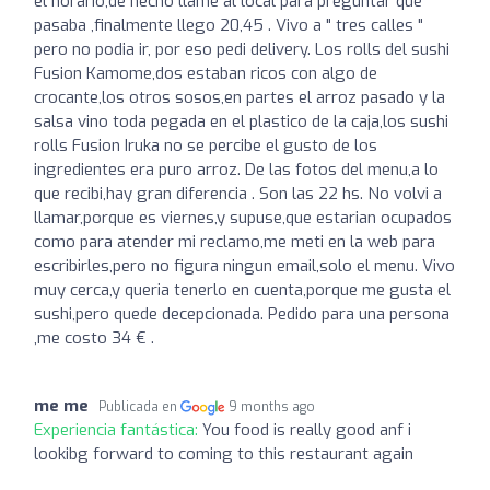
el horario,de hecho llame al local para preguntar que
pasaba ,finalmente llego 20,45 . Vivo a " tres calles "
pero no podia ir, por eso pedi delivery. Los rolls del sushi
Fusion Kamome,dos estaban ricos con algo de
crocante,los otros sosos,en partes el arroz pasado y la
salsa vino toda pegada en el plastico de la caja,los sushi
rolls Fusion Iruka no se percibe el gusto de los
ingredientes era puro arroz. De las fotos del menu,a lo
que recibi,hay gran diferencia . Son las 22 hs. No volvi a
llamar,porque es viernes,y supuse,que estarian ocupados
como para atender mi reclamo,me meti en la web para
escribirles,pero no figura ningun email,solo el menu. Vivo
muy cerca,y queria tenerlo en cuenta,porque me gusta el
sushi,pero quede decepcionada. Pedido para una persona
,me costo 34 € .
me me
Publicada en
9 months ago
Experiencia fantástica:
You food is really good anf i
lookibg forward to coming to this restaurant again