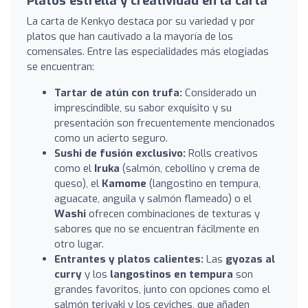
Platos estrella y creatividad en la carta
La carta de Kenkyo destaca por su variedad y por
platos que han cautivado a la mayoría de los
comensales. Entre las especialidades más elogiadas
se encuentran:
Tartar de atún con trufa:
Considerado un
imprescindible, su sabor exquisito y su
presentación son frecuentemente mencionados
como un acierto seguro.
Sushi de fusión exclusivo:
Rolls creativos
como el
Iruka
(salmón, cebollino y crema de
queso), el
Kamome
(langostino en tempura,
aguacate, anguila y salmón flameado) o el
Washi
ofrecen combinaciones de texturas y
sabores que no se encuentran fácilmente en
otro lugar.
Entrantes y platos calientes:
Las
gyozas al
curry
y los
langostinos en tempura
son
grandes favoritos, junto con opciones como el
salmón teriyaki y los ceviches, que añaden