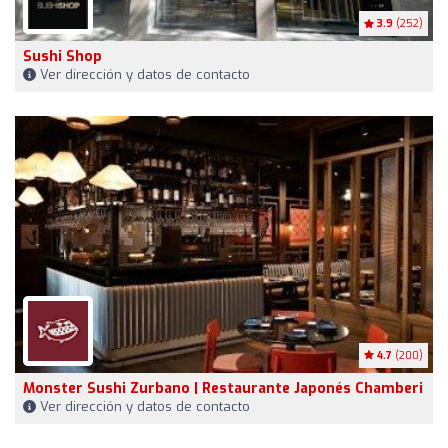
3.9
(252)
Sushi Shop
Ver dirección y datos de contacto
4.7
(200)
Monster Sushi Zurbano | Restaurante Japonés Chamberi
Ver dirección y datos de contacto